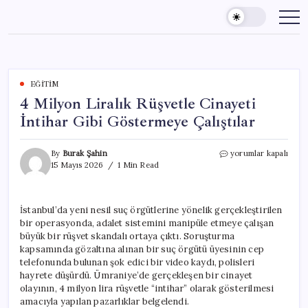
Skip
to
content
EĞITIM
4 Milyon Liralık Rüşvetle Cinayeti
İntihar Gibi Göstermeye Çalıştılar
4
By
Burak Şahin
yorumlar kapalı
Milyon
15 Mayıs 2026
1 Min Read
Liralık
Rüşvetle
Cinayeti
İstanbul’da yeni nesil suç örgütlerine yönelik gerçekleştirilen
İntihar
bir operasyonda, adalet sistemini manipüle etmeye çalışan
Gibi
Göstermeye
büyük bir rüşvet skandalı ortaya çıktı. Soruşturma
Çalıştılar
kapsamında gözaltına alınan bir suç örgütü üyesinin cep
için
telefonunda bulunan şok edici bir video kaydı, polisleri
hayrete düşürdü. Ümraniye’de gerçekleşen bir cinayet
olayının, 4 milyon lira rüşvetle “intihar” olarak gösterilmesi
amacıyla yapılan pazarlıklar belgelendi.