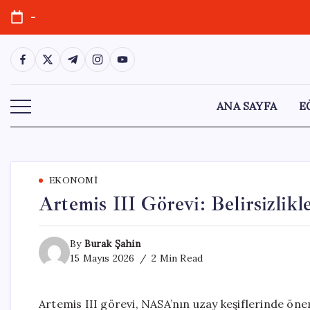
Skip
-
to
content
https://www.facebook.com/
https://twitter.com/
https://t.me/
https://www.instagram.com/
https://youtube.com/
ANA SAYFA
E
EKONOMI
Artemis III Görevi: Belirsizlikle
By
Burak Şahin
15 Mayıs 2026
2 Min Read
Artemis III görevi, NASA’nın uzay keşiflerinde öne