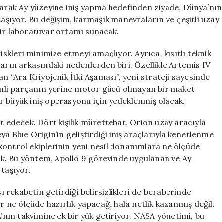
Yeni
olarak Ay yüzeyine iniş yapma hedefinden ziyade, Dünya’nın
Stratejiler
taşıyor. Bu değişim, karmaşık manevraların ve çeşitli uzay
için
bir laboratuvar ortamı sunacak.
iskleri minimize etmeyi amaçlıyor. Ayrıca, kısıtlı teknik
rarın arkasındaki nedenlerden biri. Özellikle Artemis IV
an “Ara Kriyojenik İtki Aşaması”, yeni strateji sayesinde
mli parçanın yerine motor gücü olmayan bir maket
ler büyük iniş operasyonu için yedeklenmiş olacak.
test edecek. Dört kişilik mürettebat, Orion uzay aracıyla
ya Blue Origin’in geliştirdiği iniş araçlarıyla kenetlenme
kontrol ekiplerinin yeni nesil donanımlara ne ölçüde
k. Bu yöntem, Apollo 9 görevinde uygulanan ve Ay
 taşıyor.
sı rekabetin getirdiği belirsizlikleri de beraberinde
ar ne ölçüde hazırlık yapacağı hala netlik kazanmış değil.
A’nın takvimine ek bir yük getiriyor. NASA yönetimi, bu