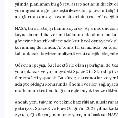
yılında planlanan bu görev, astronotların direkt 
yörüngesinde gerçekleştirilecek bir prova niteliği 
araçlarının entegrasyon sürecinin test edileceği 
NASA, bu stratejiyi benimseyerek, Ay’a iniş öncesi r
kaynakların daha verimli kullanımı da alınan bu ka
görevine hazırlık sürecinde kritik rol oynayacak ol
korunmuş durumda. Artemis III sırasında, bu öne
kullanılacak, böylece maliyetli ve stratejik bileşen
Görevin işleyişi, özel sektörle olan iş birliğini de 
yola çıkacak ve yörüngedeki SpaceX’in Starship’i ve
denemeleri yapacak. Bu süreç, astronotlar ve yer 
adapte olduğu konusunda önemli veriler sağlayaca
modülünün test edildiği süreçle büyük benzerlikler
Ancak, yeni takvim ve teknik hazırlıklar, uluslarara
getiriyor. SpaceX ve Blue Origin’in 2027 yılına kad
Ayrıca, Çin ile yaşanan uzay yarışının baskısı, NAS