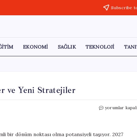
Subscribe t
ĞİTİM
EKONOMİ
SAĞLIK
TEKNOLOJİ
TANI
r ve Yeni Stratejiler
Artemis
yorumlar kapal
III
Görevi:
Belirsizlikler
ve
mli bir dönüm noktası olma potansiyeli taşıyor. 2027