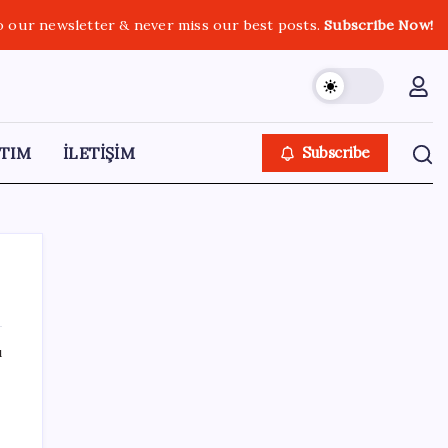
o our newsletter & never miss our best posts.
Subscribe Now!
TIM
İLETİŞİM
Subscribe
ı
SON YAZILAR
Sürekli maddi sorun yaşayan insanların
beyni daha çabuk yaşlanabiliyor: ‘Beyin de