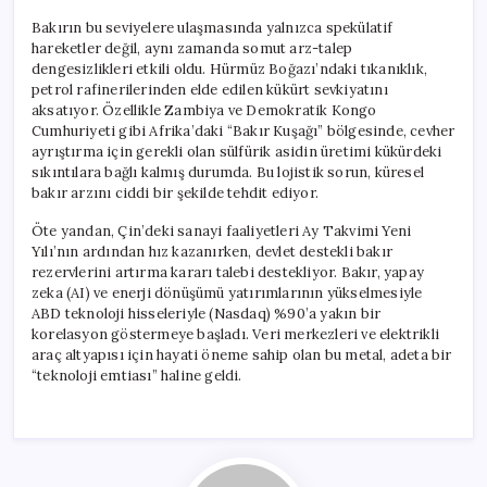
Bakırın bu seviyelere ulaşmasında yalnızca spekülatif
hareketler değil, aynı zamanda somut arz-talep
dengesizlikleri etkili oldu. Hürmüz Boğazı’ndaki tıkanıklık,
petrol rafinerilerinden elde edilen kükürt sevkiyatını
aksatıyor. Özellikle Zambiya ve Demokratik Kongo
Cumhuriyeti gibi Afrika’daki “Bakır Kuşağı” bölgesinde, cevher
ayrıştırma için gerekli olan sülfürik asidin üretimi kükürdeki
sıkıntılara bağlı kalmış durumda. Bu lojistik sorun, küresel
bakır arzını ciddi bir şekilde tehdit ediyor.
Öte yandan, Çin’deki sanayi faaliyetleri Ay Takvimi Yeni
Yılı’nın ardından hız kazanırken, devlet destekli bakır
rezervlerini artırma kararı talebi destekliyor. Bakır, yapay
zeka (AI) ve enerji dönüşümü yatırımlarının yükselmesiyle
ABD teknoloji hisseleriyle (Nasdaq) %90’a yakın bir
korelasyon göstermeye başladı. Veri merkezleri ve elektrikli
araç altyapısı için hayati öneme sahip olan bu metal, adeta bir
“teknoloji emtiası” haline geldi.