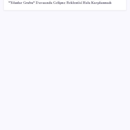
“Yılanlar Grubu” Davasında Gelişme Beklentisi Hala Karşılanmadı
SON YAZILAR
Sürekli maddi sorun yaşayan insanların beyni daha
çabuk yaşlanabiliyor: ‘Beyin de yoruluyor’
TBMM Adalet Komisyonu’nda çerçeve yasa
tartışmalarla başladı: Komisyonda ‘yasa’ atışması
Telif baskısı sonuç verdi: Suno şarkılarına dijital imza
geliyor
ABD, İran bağlantılı kripto para borsasına yaptırım