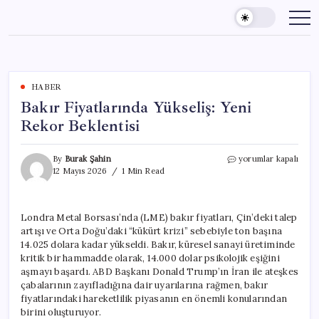
Skip
to
content
HABER
Bakır Fiyatlarında Yükseliş: Yeni
Rekor Beklentisi
Bakır
By
Burak Şahin
yorumlar kapalı
Fiyatlarında
12 Mayıs 2026
1 Min Read
Yükseliş:
Yeni
Rekor
Londra Metal Borsası’nda (LME) bakır fiyatları, Çin’deki talep
Beklentisi
artışı ve Orta Doğu’daki “kükürt krizi” sebebiyle ton başına
için
14.025 dolara kadar yükseldi. Bakır, küresel sanayi üretiminde
kritik bir hammadde olarak, 14.000 dolar psikolojik eşiğini
aşmayı başardı. ABD Başkanı Donald Trump’ın İran ile ateşkes
çabalarının zayıfladığına dair uyarılarına rağmen, bakır
fiyatlarındaki hareketlilik piyasanın en önemli konularından
birini oluşturuyor.