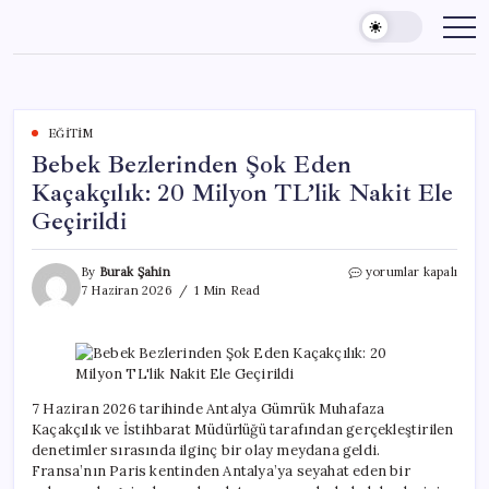
Skip
to
content
EĞITIM
Bebek Bezlerinden Şok Eden
Kaçakçılık: 20 Milyon TL’lik Nakit Ele
Geçirildi
Bebek
By
Burak Şahin
yorumlar kapalı
Bezlerinden
7 Haziran 2026
1 Min Read
Şok
Eden
Kaçakçılık:
20
Milyon
TL’lik
7 Haziran 2026 tarihinde Antalya Gümrük Muhafaza
Nakit
Kaçakçılık ve İstihbarat Müdürlüğü tarafından gerçekleştirilen
Ele
denetimler sırasında ilginç bir olay meydana geldi.
Geçirildi
Fransa’nın Paris kentinden Antalya’ya seyahat eden bir
için