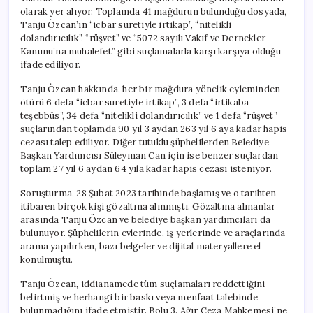
olarak yer alıyor. Toplamda 41 mağdurun bulunduğu dosyada,
Tanju Özcan’ın “icbar suretiyle irtikap”, “nitelikli
dolandırıcılık”, “rüşvet” ve “5072 sayılı Vakıf ve Dernekler
Kanunu’na muhalefet” gibi suçlamalarla karşı karşıya olduğu
ifade ediliyor.
Tanju Özcan hakkında, her bir mağdura yönelik eyleminden
ötürü 6 defa “icbar suretiyle irtikap”, 3 defa “irtikaba
teşebbüs”, 34 defa “nitelikli dolandırıcılık” ve 1 defa “rüşvet”
suçlarından toplamda 90 yıl 3 aydan 263 yıl 6 aya kadar hapis
cezası talep ediliyor. Diğer tutuklu şüphelilerden Belediye
Başkan Yardımcısı Süleyman Can için ise benzer suçlardan
toplam 27 yıl 6 aydan 64 yıla kadar hapis cezası isteniyor.
Soruşturma, 28 Şubat 2023 tarihinde başlamış ve o tarihten
itibaren birçok kişi gözaltına alınmıştı. Gözaltına alınanlar
arasında Tanju Özcan ve belediye başkan yardımcıları da
bulunuyor. Şüphelilerin evlerinde, iş yerlerinde ve araçlarında
arama yapılırken, bazı belgeler ve dijital materyallere el
konulmuştu.
Tanju Özcan, iddianamede tüm suçlamaları reddettiğini
belirtmiş ve herhangi bir baskı veya menfaat talebinde
bulunmadığını ifade etmiştir. Bolu 3. Ağır Ceza Mahkemesi’ne