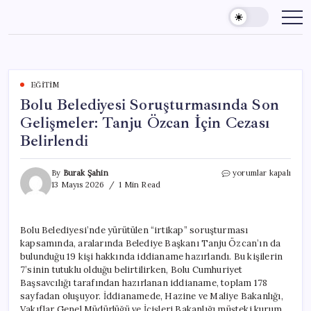
Skip
to
content
EĞITIM
Bolu Belediyesi Soruşturmasında Son
Gelişmeler: Tanju Özcan İçin Cezası
Belirlendi
Bolu
By
Burak Şahin
yorumlar kapalı
Belediyesi
13 Mayıs 2026
1 Min Read
Soruşturmasında
Son
Gelişmeler:
Bolu Belediyesi’nde yürütülen “irtikap” soruşturması
Tanju
kapsamında, aralarında Belediye Başkanı Tanju Özcan’ın da
Özcan
İçin
bulunduğu 19 kişi hakkında iddianame hazırlandı. Bu kişilerin
Cezası
7’sinin tutuklu olduğu belirtilirken, Bolu Cumhuriyet
Belirlendi
Başsavcılığı tarafından hazırlanan iddianame, toplam 178
için
sayfadan oluşuyor. İddianamede, Hazine ve Maliye Bakanlığı,
Vakıflar Genel Müdürlüğü ve İçişleri Bakanlığı müşteki kurum