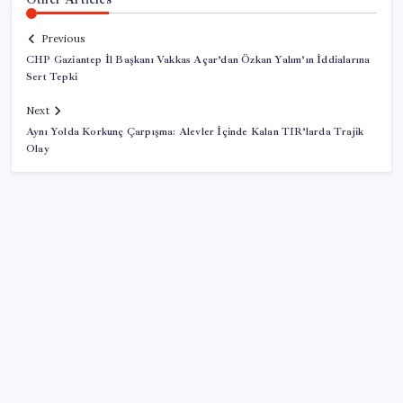
Previous
CHP Gaziantep İl Başkanı Vakkas Açar’dan Özkan Yalım’ın İddialarına
Sert Tepki
Next
Aynı Yolda Korkunç Çarpışma: Alevler İçinde Kalan TIR’larda Trajik
Olay
SON YAZILAR
Sürekli maddi sorun yaşayan insanların beyni daha