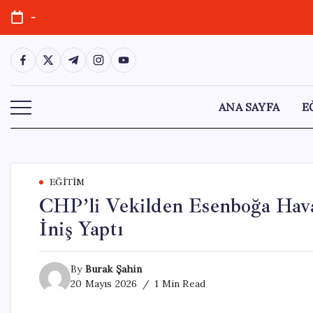
Skip
-
to
content
https://www.facebook.com/
https://twitter.com/
https://t.me/
https://www.instagram.com/
https://youtube.com/
ANA SAYFA
E
EĞITIM
CHP’li Vekilden Esenboğa Haval
İniş Yaptı
By
Burak Şahin
20 Mayıs 2026
1 Min Read