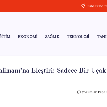
Subscribe t
ĞİTİM
EKONOMİ
SAĞLIK
TEKNOLOJİ
TANI
imanı’na Eleştiri: Sadece Bir Uçak
CHP’li
yorumlar kapal
Vekilden
Esenboğa
Havalimanı’na