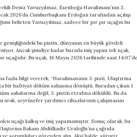
Eleştiri:
ekili Deniz Yavuzyılmaz, Esenboğa Havalimanı’nın 3.
Sadece
 19 Ocak 2026’da Cumhurbaşkanı Erdoğan tarafından açılışı
Bir
duğunu belirten Yavuzyılmaz, sadece bir pır pır uçağın bu
Uçak
İniş
Yaptı
genişliğindeki bu pistin, dünyanın en büyük gövdeli
için
niyor. Ancak şimdiye kadar burada iniş yapan tek uçak,
ır uçağıdır. Bu uçak, 16 Mayıs 2026 tarihinde saat 14:07’d
 fazla bilgi vererek, “Havalimanının 3. pisti, Ulaştırma
ta bir hafriyat döküm sahasına dönüştü. Buradan çıkan 1
üm sahalarına değil, 3. pistin etrafına döküldü. Bu da
turarak, seyrüsefer yardımcı cihazlarının çalışmasını
yolcu uçağı kalkış ve iniş yapamamıştır. Sonuç olarak, bu
laştırma Bakanı Abdülkadir Uraloğlu’na çağrıda
 ve sorumluları görevden alın. Aksi halde, sürpriz