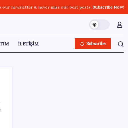
o our newsletter & never miss our best posts.
Subscribe Now!
TIM
İLETİŞİM
Subscribe
SON YAZILAR
ı
LGS’de yerleştirme heyecanı… Sonuçlar
açıklandı