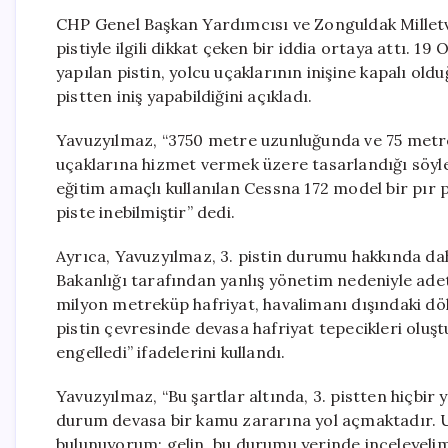
CHP Genel Başkan Yardımcısı ve Zonguldak Milletv
pistiyle ilgili dikkat çeken bir iddia ortaya attı.
yapılan pistin, yolcu uçaklarının inişine kapalı ol
pistten iniş yapabildiğini açıkladı.
Yavuzyılmaz, “3750 metre uzunluğunda ve 75 metre 
uçaklarına hizmet vermek üzere tasarlandığı söyle
eğitim amaçlı kullanılan Cessna 172 model bir pır p
piste inebilmiştir” dedi.
Ayrıca, Yavuzyılmaz, 3. pistin durumu hakkında daha
Bakanlığı tarafından yanlış yönetim nedeniyle ade
milyon metreküp hafriyat, havalimanı dışındaki dök
pistin çevresinde devasa hafriyat tepecikleri oluş
engelledi” ifadelerini kullandı.
Yavuzyılmaz, “Bu şartlar altında, 3. pistten hiçbir 
durum devasa bir kamu zararına yol açmaktadır. U
bulunuyorum; gelin, bu durumu yerinde inceleyelim