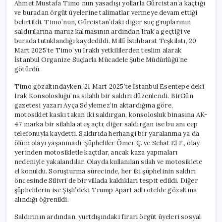
Ahmet Mustafa Timo’nun yasadışı yollarla Gürcistan’a kaçtığı
ve buradan örgüt üyelerine talimatlar vermeye devam ettiği
belirtildi. Timo’nun, Gürcistan’daki diğer suç gruplarının
saldırılarına maruz kalmasının ardından Irak’a geçtiği ve
burada tutuklandığı kaydedildi. Millî İstihbarat Teşkilatı, 20
Mart 2025’te Timo’yu Iraklı yetkililerden teslim alarak
İstanbul Organize Suçlarla Mücadele Şube Müdürlüğü’ne
götürdü.
Timo gözaltındayken, 21 Mart 2025’te İstanbul Esentepe’deki
Irak Konsolosluğu’na silahlı bir saldırı düzenlendi. BirGün
gazetesi yazarı Ayça Söylemez’in aktardığına göre,
motosiklet kaskı takan iki saldırgan, konsolosluk binasına AK-
47 marka bir silahla ateş açtı; diğer saldırgan ise bu anı cep
telefonuyla kaydetti. Saldırıda herhangi bir yaralanma ya da
ölüm olayı yaşanmadı. Şüpheliler Ömer Ç. ve Sehat El F., olay
yerinden motosikletle kaçtılar, ancak kaza yapmaları
nedeniyle yakalandılar. Olayda kullanılan silah ve motosiklete
el konuldu. Soruşturma sürecinde, her iki şüphelinin saldırı
öncesinde Silivri’de bir villada kaldıkları tespit edildi. Diğer
şüphelilerin ise Şişli’deki Trump Apart adlı otelde gözaltına
alındığı öğrenildi.
Saldırının ardından, yurtdışındaki firari örgüt üyeleri sosyal