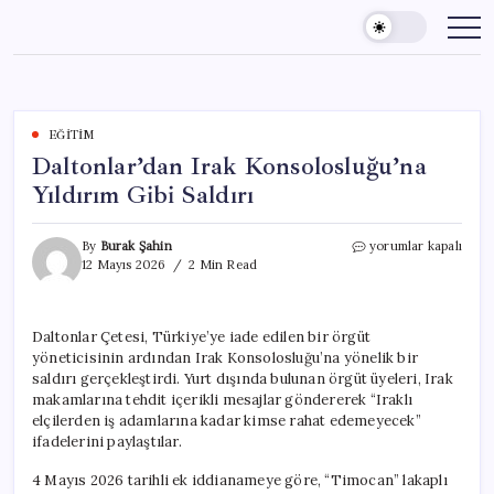
Skip
to
content
EĞITIM
Daltonlar’dan Irak Konsolosluğu’na
Yıldırım Gibi Saldırı
Daltonlar’dan
By
Burak Şahin
yorumlar kapalı
Irak
12 Mayıs 2026
2 Min Read
Konsolosluğu’na
Yıldırım
Gibi
Daltonlar Çetesi, Türkiye’ye iade edilen bir örgüt
Saldırı
yöneticisinin ardından Irak Konsolosluğu’na yönelik bir
için
saldırı gerçekleştirdi. Yurt dışında bulunan örgüt üyeleri, Irak
makamlarına tehdit içerikli mesajlar göndererek “Iraklı
elçilerden iş adamlarına kadar kimse rahat edemeyecek”
ifadelerini paylaştılar.
4 Mayıs 2026 tarihli ek iddianameye göre, “Timocan” lakaplı