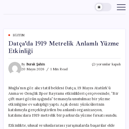
Skip
to
content
EĞITIM
Datça’da 1919 Metrelik Anlamlı Yüzme
Etkinliği
Datça’da
By
Burak Şahin
yorumlar kapalı
1919
20 Mayıs 2026
1 Min Read
Metrelik
Anlamlı
Yüzme
Muğla’nın göz alıcı tatil beldesi Datça, 19 Mayıs Atatürk’ü
Etkinliği
Anma ve Gençlik Spor Bayramı etkinlikleri çerçevesinde, “Bir
için
çift mavi gözün ışığında” temasıyla unutulmaz bir yüzme
etkinliğine ev sahipliği yaptı. Açık deniz yüzücülerinin
katılımıyla gerçekleştirilen bu anlamlı organizasyon,
katılımcılara 1919 metrelik bir parkurda yüzme fırsatı sundu.
Etkinlikte, ulusal ve uluslararası yarışmalarda başarılar elde