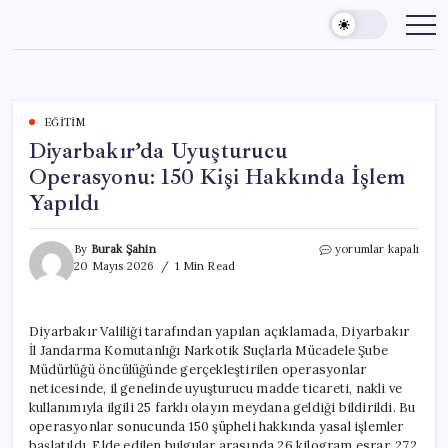
Skip
to
content
EĞITIM
Diyarbakır’da Uyuşturucu
Operasyonu: 150 Kişi Hakkında İşlem
Yapıldı
Diyarbakır’da
By
Burak Şahin
yorumlar kapalı
Uyuşturucu
20 Mayıs 2026
1 Min Read
Operasyonu:
150
Kişi
Diyarbakır Valiliği tarafından yapılan açıklamada, Diyarbakır
Hakkında
İl Jandarma Komutanlığı Narkotik Suçlarla Mücadele Şube
İşlem
Yapıldı
Müdürlüğü öncülüğünde gerçekleştirilen operasyonlar
için
neticesinde, il genelinde uyuşturucu madde ticareti, nakli ve
kullanımıyla ilgili 25 farklı olayın meydana geldiği bildirildi. Bu
operasyonlar sonucunda 150 şüpheli hakkında yasal işlemler
başlatıldı. Elde edilen bulgular arasında 26 kilogram esrar, 272