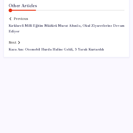
Other Articles
Previous
Kırklareli Milli Eğitim Müdürü Murat Altınöz, Okul Ziyaretlerine Devam
Ediyor
Next
Kaza Anı: Otomobil Hurda Haline Geldi, 3 Yaralı Kurtarıldı
SON YAZILAR
MEB 2026-2027 ortaokul kayıtları ne zaman