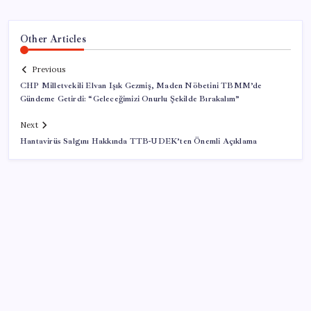
Other Articles
Previous
CHP Milletvekili Elvan Işık Gezmiş, Maden Nöbetini TBMM’de
Gündeme Getirdi: “Geleceğimizi Onurlu Şekilde Bırakalım”
Next
Hantavirüs Salgını Hakkında TTB-UDEK’ten Önemli Açıklama
SON YAZILAR