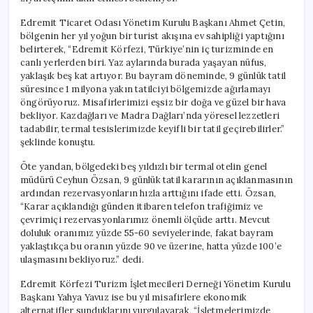
Edremit Ticaret Odası Yönetim Kurulu Başkanı Ahmet Çetin,
bölgenin her yıl yoğun bir turist akışına ev sahipliği yaptığını
belirterek, “Edremit Körfezi, Türkiye’nin iç turizminde en
canlı yerlerden biri. Yaz aylarında burada yaşayan nüfus,
yaklaşık beş kat artıyor. Bu bayram döneminde, 9 günlük tatil
süresince 1 milyona yakın tatilciyi bölgemizde ağırlamayı
öngörüyoruz. Misafirlerimizi eşsiz bir doğa ve güzel bir hava
bekliyor. Kazdağları ve Madra Dağları’nda yöresel lezzetleri
tadabilir, termal tesislerimizde keyifli bir tatil geçirebilirler.”
şeklinde konuştu.
Öte yandan, bölgedeki beş yıldızlı bir termal otelin genel
müdürü Ceyhun Özsan, 9 günlük tatil kararının açıklanmasının
ardından rezervasyonların hızla arttığını ifade etti. Özsan,
“Karar açıklandığı günden itibaren telefon trafiğimiz ve
çevrimiçi rezervasyonlarımız önemli ölçüde arttı. Mevcut
doluluk oranımız yüzde 55-60 seviyelerinde, fakat bayram
yaklaştıkça bu oranın yüzde 90 ve üzerine, hatta yüzde 100’e
ulaşmasını bekliyoruz.” dedi.
Edremit Körfezi Turizm İşletmecileri Derneği Yönetim Kurulu
Başkanı Yahya Yavuz ise bu yıl misafirlere ekonomik
alternatifler sunduklarını vurgulayarak, “İşletmelerimizde