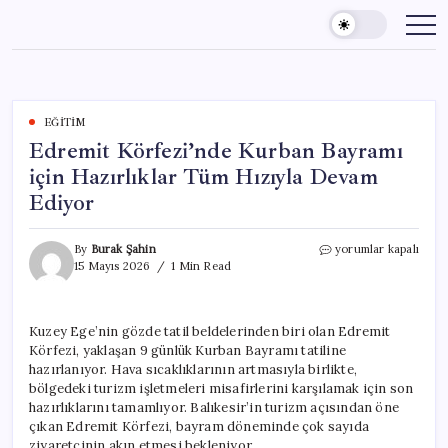
Skip
to
content
EĞITIM
Edremit Körfezi’nde Kurban Bayramı
için Hazırlıklar Tüm Hızıyla Devam
Ediyor
Edremit
By
Burak Şahin
yorumlar kapalı
Körfezi’nde
15 Mayıs 2026
1 Min Read
Kurban
Bayramı
için
Kuzey Ege’nin gözde tatil beldelerinden biri olan Edremit
Hazırlıklar
Körfezi, yaklaşan 9 günlük Kurban Bayramı tatiline
Tüm
Hızıyla
hazırlanıyor. Hava sıcaklıklarının artmasıyla birlikte,
Devam
bölgedeki turizm işletmeleri misafirlerini karşılamak için son
Ediyor
hazırlıklarını tamamlıyor. Balıkesir’in turizm açısından öne
için
çıkan Edremit Körfezi, bayram döneminde çok sayıda
ziyaretçinin akın etmesi bekleniyor.