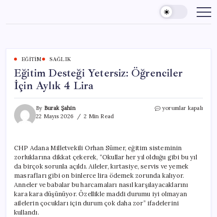
Skip
to
content
EĞITIM
SAĞLIK
Eğitim Desteği Yetersiz: Öğrenciler
İçin Aylık 4 Lira
Eğitim
By
Burak Şahin
yorumlar kapalı
Desteği
22 Mayıs 2026
2 Min Read
Yetersiz:
Öğrenciler
İçin
CHP Adana Milletvekili Orhan Sümer, eğitim sisteminin
Aylık
zorluklarına dikkat çekerek, “Okullar her yıl olduğu gibi bu yıl
4
Lira
da birçok sorunla açıldı. Aileler, kırtasiye, servis ve yemek
için
masrafları gibi on binlerce lira ödemek zorunda kalıyor.
Anneler ve babalar bu harcamaları nasıl karşılayacaklarını
kara kara düşünüyor. Özellikle maddi durumu iyi olmayan
ailelerin çocukları için durum çok daha zor” ifadelerini
kullandı.