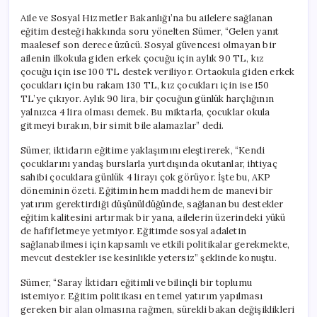
Aile ve Sosyal Hizmetler Bakanlığı’na bu ailelere sağlanan
eğitim desteği hakkında soru yönelten Sümer, “Gelen yanıt
maalesef son derece üzücü. Sosyal güvencesi olmayan bir
ailenin ilkokula giden erkek çocuğu için aylık 90 TL, kız
çocuğu için ise 100 TL destek veriliyor. Ortaokula giden erkek
çocukları için bu rakam 130 TL, kız çocukları için ise 150
TL’ye çıkıyor. Aylık 90 lira, bir çocuğun günlük harçlığının
yalnızca 4 lira olması demek. Bu miktarla, çocuklar okula
gitmeyi bırakın, bir simit bile alamazlar” dedi.
Sümer, iktidarın eğitime yaklaşımını eleştirerek, “Kendi
çocuklarını yandaş burslarla yurtdışında okutanlar, ihtiyaç
sahibi çocuklara günlük 4 lirayı çok görüyor. İşte bu, AKP
döneminin özeti. Eğitimin hem maddi hem de manevi bir
yatırım gerektirdiği düşünüldüğünde, sağlanan bu destekler
eğitim kalitesini artırmak bir yana, ailelerin üzerindeki yükü
de hafifletmeye yetmiyor. Eğitimde sosyal adaletin
sağlanabilmesi için kapsamlı ve etkili politikalar gerekmekte,
mevcut destekler ise kesinlikle yetersiz” şeklinde konuştu.
Sümer, “Saray İktidarı eğitimli ve bilinçli bir toplumu
istemiyor. Eğitim politikası en temel yatırım yapılması
gereken bir alan olmasına rağmen, sürekli bakan değişiklikleri