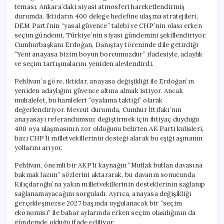
teması, Ankara’daki siyasi atmosferi hareketlendirmiş
durumda. İktidarın 400 delege hedefine ulaşma stratejileri,
DEM Parti’nin “yasal güvence” talebi ve CHP’nin olası erken
seçim gündemi, Türkiye’nin siyasi gündemini şekillendiriyor.
Cumhurbaşkanı Erdoğan, Danıştay töreninde dile getirdiği
“Yeni anayasa bizim boyun borcumuzdur” ifadesiyle, adaylık
ve seçim tartışmalarını yeniden alevlendirdi.
Pehlivan’a göre, iktidar, anayasa değişikliği ile Erdoğan’ın
yeniden adaylığını güvence altına almak istiyor. Ancak
muhalefet, bu hamleleri “oyalama taktiği” olarak
değerlendiriyor. Mevcut durumda, Cumhur İttifakı’nın
anayasayı referandumsuz değiştirmek için ihtiyaç duyduğu
400 oya ulaşmasının zor olduğunu belirten AK Parti kulisleri,
bazı CHP’li milletvekillerinin desteği alarak bu eşiği aşmanın
yollarını arıyor.
Pehlivan, önemli bir AKP’li kaynağın “Mutlak butlan davasına
bakmak lazım” sözlerini aktararak, bu davanın sonucunda
Kılıçdaroğlu’na yakın milletvekillerinin desteklerinin sağlanıp
sağlanamayacağını sorguladı. Ayrıca, anayasa değişikliği
gerçekleşmezse 2027 başında uygulanacak bir “seçim
ekonomisi” ile bahar aylarında erken seçim olasılığının da
gündemde olduğu ifade ediliyor.