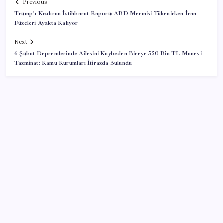
Previous
Trump’ı Kızdıran İstihbarat Raporu: ABD Mermisi Tükenirken İran
Füzeleri Ayakta Kalıyor
Next
6 Şubat Depremlerinde Ailesini Kaybeden Bireye 550 Bin TL Manevi
Tazminat: Kamu Kurumları İtirazda Bulundu
SON YAZILAR
LGS’de yerleştirme heyecanı… Sonuçlar açıklandı
Xbox Game Pass’e ağustos ayında eklenecek oyunlar
listelendi