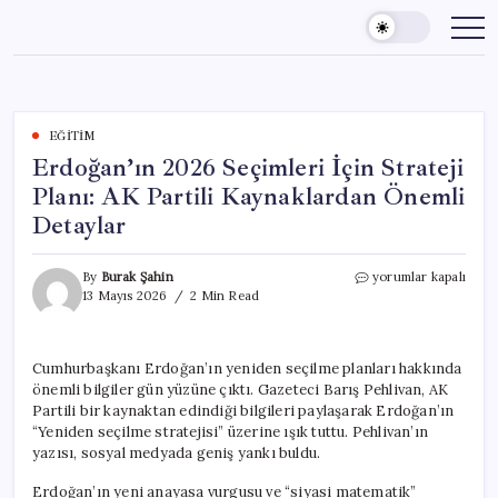
Skip
to
content
EĞITIM
Erdoğan’ın 2026 Seçimleri İçin Strateji
Planı: AK Partili Kaynaklardan Önemli
Detaylar
Erdoğan’ın
By
Burak Şahin
yorumlar kapalı
2026
13 Mayıs 2026
2 Min Read
Seçimleri
İçin
Strateji
Cumhurbaşkanı Erdoğan’ın yeniden seçilme planları hakkında
Planı:
önemli bilgiler gün yüzüne çıktı. Gazeteci Barış Pehlivan, AK
AK
Partili
Partili bir kaynaktan edindiği bilgileri paylaşarak Erdoğan’ın
Kaynaklardan
“Yeniden seçilme stratejisi” üzerine ışık tuttu. Pehlivan’ın
Önemli
yazısı, sosyal medyada geniş yankı buldu.
Detaylar
için
Erdoğan’ın yeni anayasa vurgusu ve “siyasi matematik”