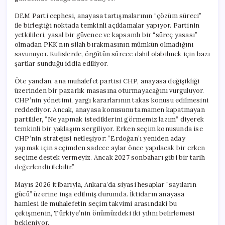
DEM Parti cephesi, anayasa tartışmalarının “çözüm süreci”
ile birleştiği noktada temkinli açıklamalar yapıyor. Partinin
yetkilileri, yasal bir güvence ve kapsamlı bir “süreç yasası”
olmadan PKK’nın silah bırakmasının mümkün olmadığını
savunuyor. Kulislerde, örgütün sürece dahil olabilmek için bazı
şartlar sunduğu iddia ediliyor.
Öte yandan, ana muhalefet partisi CHP, anayasa değişikliği
üzerinden bir pazarlık masasına oturmayacağını vurguluyor.
CHP’nin yönetimi, yargı kararlarının takas konusu edilmesini
reddediyor. Ancak, anayasa konusunu tamamen kapatmayan
partililer, “Ne yapmak istediklerini görmemiz lazım” diyerek
temkinli bir yaklaşım sergiliyor. Erken seçim konusunda ise
CHP’nin stratejisi netleşiyor: “Erdoğan’ı yeniden aday
yapmak için seçimden sadece aylar önce yapılacak bir erken
seçime destek vermeyiz. Ancak 2027 sonbaharı gibi bir tarih
değerlendirilebilir.”
Mayıs 2026 itibarıyla, Ankara’da siyasi hesaplar “sayıların
gücü” üzerine inşa edilmiş durumda. İktidarın anayasa
hamlesi ile muhalefetin seçim takvimi arasındaki bu
çekişmenin, Türkiye’nin önümüzdeki iki yılını belirlemesi
bekleniyor.