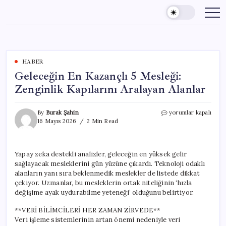
Skip
to
content
HABER
Geleceğin En Kazançlı 5 Mesleği:
Zenginlik Kapılarını Aralayan Alanlar
Geleceğin
By
Burak Şahin
yorumlar kapalı
En
16 Mayıs 2026
2 Min Read
Kazançlı
5
Mesleği:
Yapay zeka destekli analizler, geleceğin en yüksek gelir
Zenginlik
sağlayacak mesleklerini gün yüzüne çıkardı. Teknoloji odaklı
Kapılarını
Aralayan
alanların yanı sıra beklenmedik meslekler de listede dikkat
Alanlar
çekiyor. Uzmanlar, bu mesleklerin ortak niteliğinin ‘hızla
için
değişime ayak uydurabilme yeteneği’ olduğunu belirtiyor.
**VERİ BİLİMCİLERİ HER ZAMAN ZİRVEDE**
Veri işleme sistemlerinin artan önemi nedeniyle veri