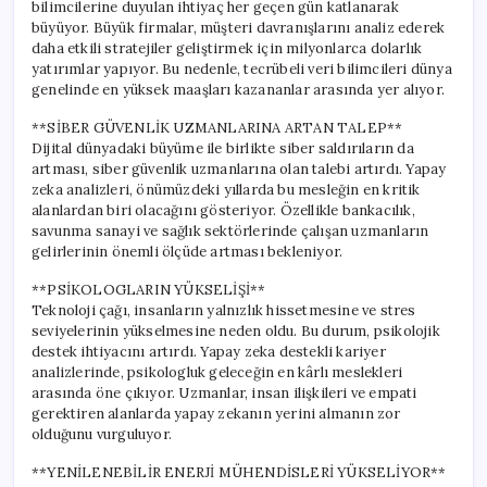
bilimcilerine duyulan ihtiyaç her geçen gün katlanarak
büyüyor. Büyük firmalar, müşteri davranışlarını analiz ederek
daha etkili stratejiler geliştirmek için milyonlarca dolarlık
yatırımlar yapıyor. Bu nedenle, tecrübeli veri bilimcileri dünya
genelinde en yüksek maaşları kazananlar arasında yer alıyor.
**SİBER GÜVENLİK UZMANLARINA ARTAN TALEP**
Dijital dünyadaki büyüme ile birlikte siber saldırıların da
artması, siber güvenlik uzmanlarına olan talebi artırdı. Yapay
zeka analizleri, önümüzdeki yıllarda bu mesleğin en kritik
alanlardan biri olacağını gösteriyor. Özellikle bankacılık,
savunma sanayi ve sağlık sektörlerinde çalışan uzmanların
gelirlerinin önemli ölçüde artması bekleniyor.
**PSİKOLOGLARIN YÜKSELİŞİ**
Teknoloji çağı, insanların yalnızlık hissetmesine ve stres
seviyelerinin yükselmesine neden oldu. Bu durum, psikolojik
destek ihtiyacını artırdı. Yapay zeka destekli kariyer
analizlerinde, psikologluk geleceğin en kârlı meslekleri
arasında öne çıkıyor. Uzmanlar, insan ilişkileri ve empati
gerektiren alanlarda yapay zekanın yerini almanın zor
olduğunu vurguluyor.
**YENİLENEBİLİR ENERJİ MÜHENDİSLERİ YÜKSELİYOR**