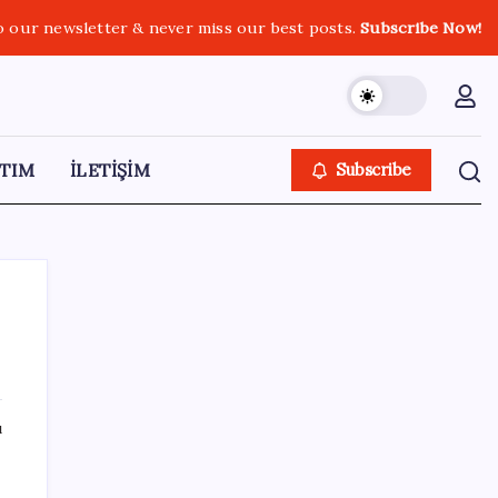
o our newsletter & never miss our best posts.
Subscribe Now!
TIM
İLETİŞİM
Subscribe
SON YAZILAR
ı
LGS’de yerleştirme heyecanı… Sonuçlar
açıklandı