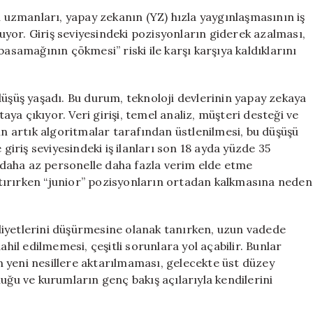
Sessiz
uzmanları, yapay zekanın (YZ) hızla yaygınlaşmasının iş
Kriz:
yor. Giriş seviyesindeki pozisyonların giderek azalması,
Kariyer
basamağının çökmesi” riski ile karşı karşıya kaldıklarını
Merdiveninin
İlk
Basamağı
ir düşüş yaşadı. Bu durum, teknoloji devlerinin yapay zekaya
Çöküyor
taya çıkıyor. Veri girişi, temel analiz, müşteri desteği ve
mu?
in artık algoritmalar tarafından üstlenilmesi, bu düşüşü
için
 giriş seviyesindeki iş ilanları son 18 ayda yüzde 35
daha az personelle daha fazla verim elde etme
 artırırken “junior” pozisyonların ortadan kalkmasına neden
liyetlerini düşürmesine olanak tanırken, uzun vadede
ahil edilmemesi, çeşitli sorunlara yol açabilir. Bunlar
 yeni nesillere aktarılmaması, gelecekte üst düzey
uğu ve kurumların genç bakış açılarıyla kendilerini