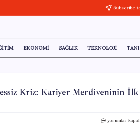
Subscribe t
ĞİTİM
EKONOMİ
SAĞLIK
TEKNOLOJİ
TANI
essiz Kriz: Kariyer Merdiveninin İlk
Genç
yorumlar kapal
Çalışanları
Tehdit
Eden