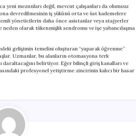
zca yeni mezunları değil, mevcut çalışanları da olumsuz
syona devredilmesinin iş yükünü orta ve üst kademelere
emli yöneticilerin daha önce asistanlar veya stajyerler
e neden olarak tükenmişlik sendromu ve işe yabancılaşma
Mesleki gelişimin temelini oluşturan “yaparak öğrenme”
 başlar. Uzmanlar, bu alanların otomasyona terk
araltacağını belirtiyor. Eğer bilinçli giriş kanalları ve
asındaki profesyonel yetiştirme zincirinin kalıcı bir hasar