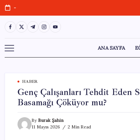
Skip
-
to
content
https://www.facebook.com/
https://twitter.com/
https://t.me/
https://www.instagram.com/
https://youtube.com/
ANA SAYFA
E
HABER
Genç Çalışanları Tehdit Eden S
Basamağı Çöküyor mu?
By
Burak Şahin
11 Mayıs 2026
2 Min Read