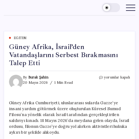
Skip
to
content
EĞITIM
Güney Afrika, İsrail’den
Vatandaşlarını Serbest Bırakmasını
Talep Etti
Güney
By
Burak Şahin
yorumlar kapalı
Afrika,
20 Mayıs 2026
1 Min Read
İsrail’den
Vatandaşlarını
Serbest
Güney Afrika Cumhuriyeti, uluslararası sularda Gazze’ye
Bırakmasını
insani yardım götürmek üzere oluşturulan Küresel Sumud
Talep
Etti
Filosu’na yönelik olarak İsrail tarafından gerçekleştirilen
için
saldırıyı kınadı. 18 Mayıs 2026’da meydana gelen olayda, İsrail
ordusu, filonun Gazze’ye doğru yol alırken aktivistleri hukuka
aykırı bir şekilde alıkoydu.