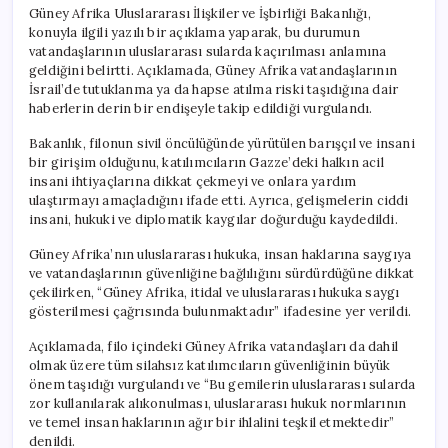
Güney Afrika Uluslararası İlişkiler ve İşbirliği Bakanlığı,
konuyla ilgili yazılı bir açıklama yaparak, bu durumun
vatandaşlarının uluslararası sularda kaçırılması anlamına
geldiğini belirtti. Açıklamada, Güney Afrika vatandaşlarının
İsrail’de tutuklanma ya da hapse atılma riski taşıdığına dair
haberlerin derin bir endişeyle takip edildiği vurgulandı.
Bakanlık, filonun sivil öncülüğünde yürütülen barışçıl ve insani
bir girişim olduğunu, katılımcıların Gazze’deki halkın acil
insani ihtiyaçlarına dikkat çekmeyi ve onlara yardım
ulaştırmayı amaçladığını ifade etti. Ayrıca, gelişmelerin ciddi
insani, hukuki ve diplomatik kaygılar doğurduğu kaydedildi.
Güney Afrika’nın uluslararası hukuka, insan haklarına saygıya
ve vatandaşlarının güvenliğine bağlılığını sürdürdüğüne dikkat
çekilirken, “Güney Afrika, itidal ve uluslararası hukuka saygı
gösterilmesi çağrısında bulunmaktadır” ifadesine yer verildi.
Açıklamada, filo içindeki Güney Afrika vatandaşları da dahil
olmak üzere tüm silahsız katılımcıların güvenliğinin büyük
önem taşıdığı vurgulandı ve “Bu gemilerin uluslararası sularda
zor kullanılarak alıkonulması, uluslararası hukuk normlarının
ve temel insan haklarının ağır bir ihlalini teşkil etmektedir”
denildi.