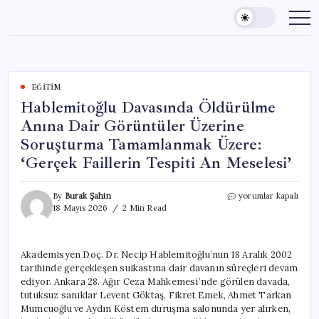
Skip
to
content
EĞITIM
Hablemitoğlu Davasında Öldürülme
Anına Dair Görüntüler Üzerine
Soruşturma Tamamlanmak Üzere:
‘Gerçek Faillerin Tespiti An Meselesi’
Hablemitoğlu
By
Burak Şahin
yorumlar kapalı
Davasında
18 Mayıs 2026
2 Min Read
Öldürülme
Anına
Dair
Akademisyen Doç. Dr. Necip Hablemitoğlu’nun 18 Aralık 2002
Görüntüler
tarihinde gerçekleşen suikastına dair davanın süreçleri devam
Üzerine
Soruşturma
ediyor. Ankara 28. Ağır Ceza Mahkemesi’nde görülen davada,
Tamamlanmak
tutuksuz sanıklar Levent Göktaş, Fikret Emek, Ahmet Tarkan
Üzere:
Mumcuoğlu ve Aydın Köstem duruşma salonunda yer alırken,
‘Gerçek