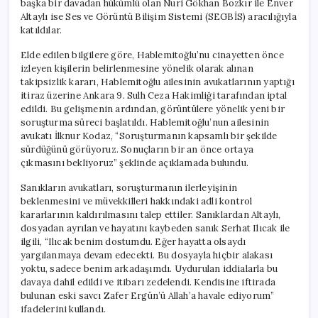
başka bir davadan hükümlü olan Nuri Gökhan Bozkır ile Enver
Faillerin
Altaylı ise Ses ve Görüntü Bilişim Sistemi (SEGBİS) aracılığıyla
Tespiti
katıldılar.
An
Meselesi’
Elde edilen bilgilere göre, Hablemitoğlu’nu cinayetten önce
için
izleyen kişilerin belirlenmesine yönelik olarak alınan
takipsizlik kararı, Hablemitoğlu ailesinin avukatlarının yaptığı
itiraz üzerine Ankara 9. Sulh Ceza Hakimliği tarafından iptal
edildi. Bu gelişmenin ardından, görüntülere yönelik yeni bir
soruşturma süreci başlatıldı. Hablemitoğlu’nun ailesinin
avukatı İlknur Kodaz, “Soruşturmanın kapsamlı bir şekilde
sürdüğünü görüyoruz. Sonuçların bir an önce ortaya
çıkmasını bekliyoruz” şeklinde açıklamada bulundu.
Sanıkların avukatları, soruşturmanın ilerleyişinin
beklenmesini ve müvekkilleri hakkındaki adli kontrol
kararlarının kaldırılmasını talep ettiler. Sanıklardan Altaylı,
dosyadan ayrılan ve hayatını kaybeden sanık Serhat Ilıcak ile
ilgili, “Ilıcak benim dostumdu. Eğer hayatta olsaydı
yargılanmaya devam edecekti. Bu dosyayla hiçbir alakası
yoktu, sadece benim arkadaşımdı. Uydurulan iddialarla bu
davaya dahil edildi ve itibarı zedelendi. Kendisine iftirada
bulunan eski savcı Zafer Ergün’ü Allah’a havale ediyorum”
ifadelerini kullandı.