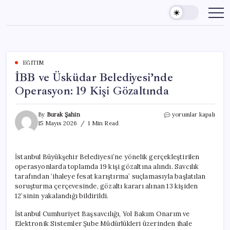
Skip
to
content
EĞITIM
İBB ve Üsküdar Belediyesi’nde
Operasyon: 19 Kişi Gözaltında
İBB
By
Burak Şahin
yorumlar kapalı
ve
15 Mayıs 2026
1 Min Read
Üsküdar
Belediyesi’nde
Operasyon:
İstanbul Büyükşehir Belediyesi’ne yönelik gerçekleştirilen
19
operasyonlarda toplamda 19 kişi gözaltına alındı. Savcılık
Kişi
Gözaltında
tarafından ‘ihaleye fesat karıştırma’ suçlamasıyla başlatılan
için
soruşturma çerçevesinde, gözaltı kararı alınan 13 kişiden
12’sinin yakalandığı bildirildi.
İstanbul Cumhuriyet Başsavcılığı, Yol Bakım Onarım ve
Elektronik Sistemler Şube Müdürlükleri üzerinden ihale