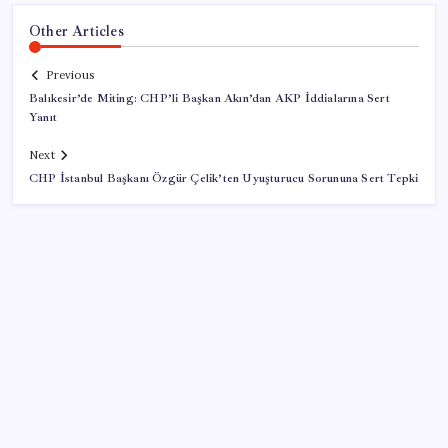
Other Articles
Previous
Balıkesir’de Miting: CHP’li Başkan Akın’dan AKP İddialarına Sert
Yanıt
Next
CHP İstanbul Başkanı Özgür Çelik’ten Uyuşturucu Sorununa Sert Tepki
SON YAZILAR
LGS’de yerleştirme heyecanı… Sonuçlar açıklandı