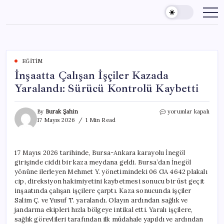
Skip
to
content
EĞITIM
İnşaatta Çalışan İşçiler Kazada
Yaralandı: Sürücü Kontrolü Kaybetti
İnşaatta
By
Burak Şahin
yorumlar kapalı
Çalışan
17 Mayıs 2026
1 Min Read
İşçiler
Kazada
Yaralandı:
17 Mayıs 2026 tarihinde, Bursa-Ankara karayolu İnegöl
Sürücü
girişinde ciddi bir kaza meydana geldi. Bursa’dan İnegöl
Kontrolü
Kaybetti
yönüne ilerleyen Mehmet Y. yönetimindeki 06 GA 4642 plakalı
için
cip, direksiyon hakimiyetini kaybetmesi sonucu bir üst geçit
inşaatında çalışan işçilere çarptı. Kaza sonucunda işçiler
Salim Ç. ve Yusuf T. yaralandı. Olayın ardından sağlık ve
jandarma ekipleri hızla bölgeye intikal etti. Yaralı işçilere,
sağlık görevlileri tarafından ilk müdahale yapıldı ve ardından