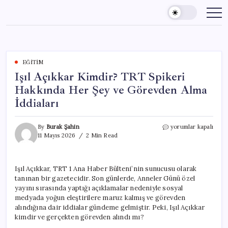
Skip
to
content
EĞITIM
Işıl Açıkkar Kimdir? TRT Spikeri
Hakkında Her Şey ve Görevden Alma
İddiaları
Işıl
By
Burak Şahin
yorumlar kapalı
Açıkkar
11 Mayıs 2026
2 Min Read
Kimdir?
TRT
Spikeri
Işıl Açıkkar, TRT 1 Ana Haber Bülteni’nin sunucusu olarak
Hakkında
tanınan bir gazetecidir. Son günlerde, Anneler Günü özel
Her
Şey
yayını sırasında yaptığı açıklamalar nedeniyle sosyal
ve
medyada yoğun eleştirilere maruz kalmış ve görevden
Görevden
alındığına dair iddialar gündeme gelmiştir. Peki, Işıl Açıkkar
Alma
kimdir ve gerçekten görevden alındı mı?
İddiaları