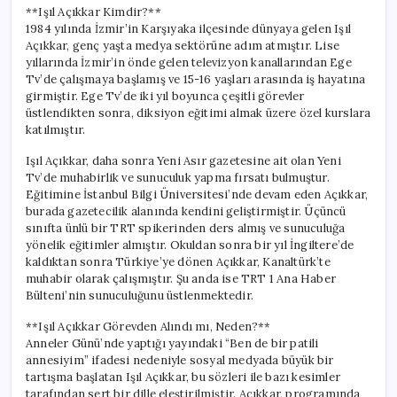
için
**Işıl Açıkkar Kimdir?**
1984 yılında İzmir’in Karşıyaka ilçesinde dünyaya gelen Işıl
Açıkkar, genç yaşta medya sektörüne adım atmıştır. Lise
yıllarında İzmir’in önde gelen televizyon kanallarından Ege
Tv’de çalışmaya başlamış ve 15-16 yaşları arasında iş hayatına
girmiştir. Ege Tv’de iki yıl boyunca çeşitli görevler
üstlendikten sonra, diksiyon eğitimi almak üzere özel kurslara
katılmıştır.
Işıl Açıkkar, daha sonra Yeni Asır gazetesine ait olan Yeni
Tv’de muhabirlik ve sunuculuk yapma fırsatı bulmuştur.
Eğitimine İstanbul Bilgi Üniversitesi’nde devam eden Açıkkar,
burada gazetecilik alanında kendini geliştirmiştir. Üçüncü
sınıfta ünlü bir TRT spikerinden ders almış ve sunuculuğa
yönelik eğitimler almıştır. Okuldan sonra bir yıl İngiltere’de
kaldıktan sonra Türkiye’ye dönen Açıkkar, Kanaltürk’te
muhabir olarak çalışmıştır. Şu anda ise TRT 1 Ana Haber
Bülteni’nin sunuculuğunu üstlenmektedir.
**Işıl Açıkkar Görevden Alındı mı, Neden?**
Anneler Günü’nde yaptığı yayındaki “Ben de bir patili
annesiyim” ifadesi nedeniyle sosyal medyada büyük bir
tartışma başlatan Işıl Açıkkar, bu sözleri ile bazı kesimler
tarafından sert bir dille eleştirilmiştir. Açıkkar, programında