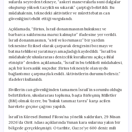
sularda seyreden tekneye, “askeri manevralarla suni dalgalar
oluşturup yüksek tazyikli su sıkarak” çarptığı belirtildi. Bu
müdahalenin, teknedeki aktivistler ve mürettebatın can
güvenliğini tehdit ettiği vurgulandı.
Açıklamada, “Sirius, İsrail donanmasının hukuksuz ve
barbarca saldırısına maruz kalmıştır” ifadesine yer verildi.
İsrail donanmasının, “sivil ve korumasız” bir yardım
teknesine fiziksel olarak çarparak dengesini bozmayı ve
batma tehlikesi yaratmayı amaçladığı kaydedildi. “İsrail bu
müdahaleyle uluslararası denizcilik kurallarını açıkça ihlal
etmiştir” denilen açıklamada, “İsrail’in bu tehlikeli müdahalesi,
açık bir korsanlık suçudur. Sirius teknesiyle olan uydu
bağlantımız çarpmayla kesildi. Aktivistlerin durumu belirsiz.”
ifadeleri kullanıldı.
Sivillerin can güvenliğinden tamamen İsrail’in sorumlu olduğu
belirtilirken, uluslararası topluma, başta Birleşmiş Milletler
(BM) olmak üzere, bu “hukuk tanımaz tavra” karşı acilen
harekete geçme çağrısı yapıldı.
İsrail’in Küresel Sumud Filosu’na yönelik saldırıları, 29 Nisan
2026’da Girit Adası açıklarında Yunan kara sularına yakın bir
bölgede gerçekleşmişti. O tarihte, Gazze’ye 600 deniz mili