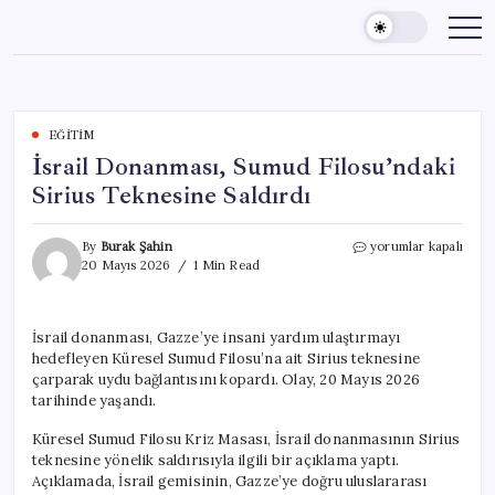
Skip
to
content
EĞITIM
İsrail Donanması, Sumud Filosu’ndaki
Sirius Teknesine Saldırdı
İsrail
By
Burak Şahin
yorumlar kapalı
Donanması,
20 Mayıs 2026
1 Min Read
Sumud
Filosu’ndaki
Sirius
İsrail donanması, Gazze’ye insani yardım ulaştırmayı
Teknesine
hedefleyen Küresel Sumud Filosu’na ait Sirius teknesine
Saldırdı
için
çarparak uydu bağlantısını kopardı. Olay, 20 Mayıs 2026
tarihinde yaşandı.
Küresel Sumud Filosu Kriz Masası, İsrail donanmasının Sirius
teknesine yönelik saldırısıyla ilgili bir açıklama yaptı.
Açıklamada, İsrail gemisinin, Gazze’ye doğru uluslararası