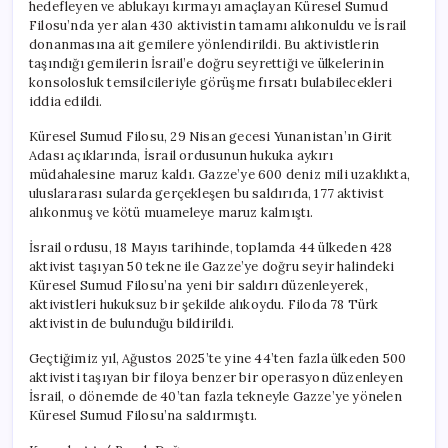
hedefleyen ve ablukayı kırmayı amaçlayan Küresel Sumud
Filosu’nda yer alan 430 aktivistin tamamı alıkonuldu ve İsrail
donanmasına ait gemilere yönlendirildi. Bu aktivistlerin
taşındığı gemilerin İsrail’e doğru seyrettiği ve ülkelerinin
konsolosluk temsilcileriyle görüşme fırsatı bulabilecekleri
iddia edildi.
Küresel Sumud Filosu, 29 Nisan gecesi Yunanistan’ın Girit
Adası açıklarında, İsrail ordusunun hukuka aykırı
müdahalesine maruz kaldı. Gazze’ye 600 deniz mili uzaklıkta,
uluslararası sularda gerçekleşen bu saldırıda, 177 aktivist
alıkonmuş ve kötü muameleye maruz kalmıştı.
İsrail ordusu, 18 Mayıs tarihinde, toplamda 44 ülkeden 428
aktivist taşıyan 50 tekne ile Gazze’ye doğru seyir halindeki
Küresel Sumud Filosu’na yeni bir saldırı düzenleyerek,
aktivistleri hukuksuz bir şekilde alıkoydu. Filoda 78 Türk
aktivistin de bulunduğu bildirildi.
Geçtiğimiz yıl, Ağustos 2025’te yine 44’ten fazla ülkeden 500
aktivisti taşıyan bir filoya benzer bir operasyon düzenleyen
İsrail, o dönemde de 40’tan fazla tekneyle Gazze’ye yönelen
Küresel Sumud Filosu’na saldırmıştı.