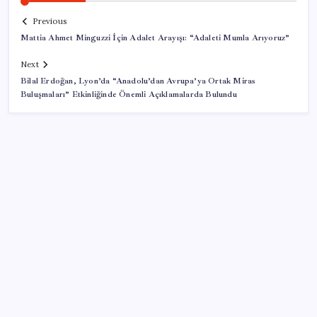
Previous
Mattia Ahmet Minguzzi İçin Adalet Arayışı: “Adaleti Mumla Arıyoruz”
Next
Bilal Erdoğan, Lyon’da “Anadolu’dan Avrupa’ya Ortak Miras
Buluşmaları” Etkinliğinde Önemli Açıklamalarda Bulundu
SON YAZILAR
LGS’de yerleştirme heyecanı… Sonuçlar açıklandı
Xbox Game Pass’e ağustos ayında eklenecek oyunlar