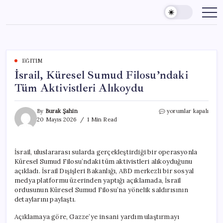
Skip
to
content
EĞITIM
İsrail, Küresel Sumud Filosu’ndaki
Tüm Aktivistleri Alıkoydu
İsrail,
By
Burak Şahin
yorumlar kapalı
Küresel
20 Mayıs 2026
1 Min Read
Sumud
Filosu’ndaki
Tüm
İsrail, uluslararası sularda gerçekleştirdiği bir operasyonla
Aktivistleri
Küresel Sumud Filosu’ndaki tüm aktivistleri alıkoyduğunu
Alıkoydu
için
açıkladı. İsrail Dışişleri Bakanlığı, ABD merkezli bir sosyal
medya platformu üzerinden yaptığı açıklamada, İsrail
ordusunun Küresel Sumud Filosu’na yönelik saldırısının
detaylarını paylaştı.
Açıklamaya göre, Gazze’ye insani yardım ulaştırmayı