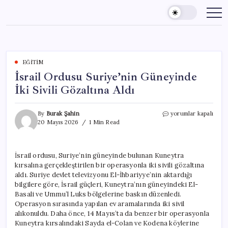
Skip
to
content
EĞITIM
İsrail Ordusu Suriye’nin Güneyinde
İki Sivili Gözaltına Aldı
İsrail
By
Burak Şahin
yorumlar kapalı
Ordusu
20 Mayıs 2026
1 Min Read
Suriye’nin
Güneyinde
İki
İsrail ordusu, Suriye’nin güneyinde bulunan Kuneytra
Sivili
kırsalına gerçekleştirilen bir operasyonla iki sivili gözaltına
Gözaltına
Aldı
aldı. Suriye devlet televizyonu El-İhbariyye’nin aktardığı
için
bilgilere göre, İsrail güçleri, Kuneytra’nın güneyindeki El-
Basali ve Ummu’l Luks bölgelerine baskın düzenledi.
Operasyon sırasında yapılan ev aramalarında iki sivil
alıkonuldu. Daha önce, 14 Mayıs’ta da benzer bir operasyonla
Kuneytra kırsalındaki Sayda el-Colan ve Kodena köylerine