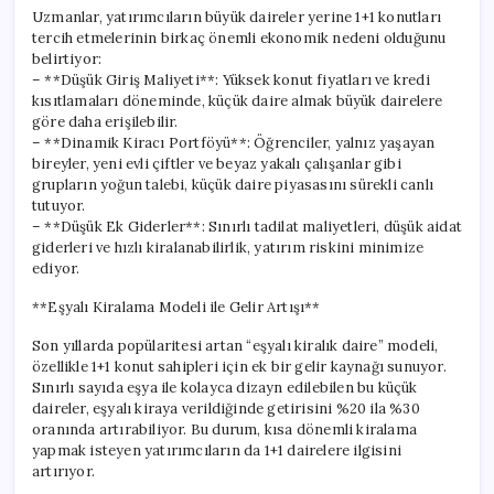
Uzmanlar, yatırımcıların büyük daireler yerine 1+1 konutları
tercih etmelerinin birkaç önemli ekonomik nedeni olduğunu
belirtiyor:
– **Düşük Giriş Maliyeti**: Yüksek konut fiyatları ve kredi
kısıtlamaları döneminde, küçük daire almak büyük dairelere
göre daha erişilebilir.
– **Dinamik Kiracı Portföyü**: Öğrenciler, yalnız yaşayan
bireyler, yeni evli çiftler ve beyaz yakalı çalışanlar gibi
grupların yoğun talebi, küçük daire piyasasını sürekli canlı
tutuyor.
– **Düşük Ek Giderler**: Sınırlı tadilat maliyetleri, düşük aidat
giderleri ve hızlı kiralanabilirlik, yatırım riskini minimize
ediyor.
**Eşyalı Kiralama Modeli ile Gelir Artışı**
Son yıllarda popülaritesi artan “eşyalı kiralık daire” modeli,
özellikle 1+1 konut sahipleri için ek bir gelir kaynağı sunuyor.
Sınırlı sayıda eşya ile kolayca dizayn edilebilen bu küçük
daireler, eşyalı kiraya verildiğinde getirisini %20 ila %30
oranında artırabiliyor. Bu durum, kısa dönemli kiralama
yapmak isteyen yatırımcıların da 1+1 dairelere ilgisini
artırıyor.