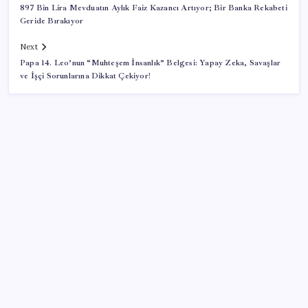
897 Bin Lira Mevduatın Aylık Faiz Kazancı Artıyor; Bir Banka Rekabeti
Geride Bırakıyor
Next
Papa 14. Leo’nun “Muhteşem İnsanlık” Belgesi: Yapay Zeka, Savaşlar
ve İşçi Sorunlarına Dikkat Çekiyor!
SON YAZILAR
Bilecik’te Şeftali ve Nektarin Hasadı Başladı
SpaceX hisseleri yarı yarıya değer kaybetti ama
bireysel yatırımcılar hisselere akın ediyor