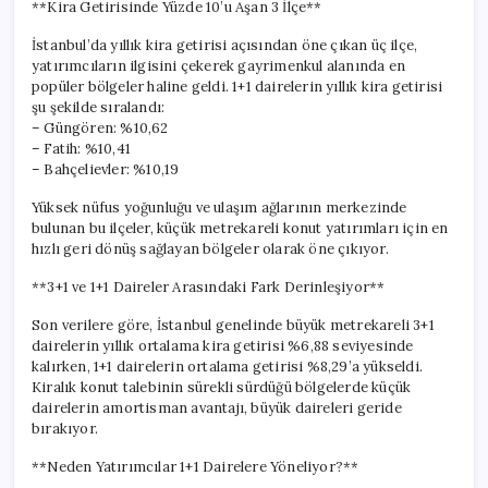
**Kira Getirisinde Yüzde 10’u Aşan 3 İlçe**
İstanbul’da yıllık kira getirisi açısından öne çıkan üç ilçe,
yatırımcıların ilgisini çekerek gayrimenkul alanında en
popüler bölgeler haline geldi. 1+1 dairelerin yıllık kira getirisi
şu şekilde sıralandı:
– Güngören: %10,62
– Fatih: %10,41
– Bahçelievler: %10,19
Yüksek nüfus yoğunluğu ve ulaşım ağlarının merkezinde
bulunan bu ilçeler, küçük metrekareli konut yatırımları için en
hızlı geri dönüş sağlayan bölgeler olarak öne çıkıyor.
**3+1 ve 1+1 Daireler Arasındaki Fark Derinleşiyor**
Son verilere göre, İstanbul genelinde büyük metrekareli 3+1
dairelerin yıllık ortalama kira getirisi %6,88 seviyesinde
kalırken, 1+1 dairelerin ortalama getirisi %8,29’a yükseldi.
Kiralık konut talebinin sürekli sürdüğü bölgelerde küçük
dairelerin amortisman avantajı, büyük daireleri geride
bırakıyor.
**Neden Yatırımcılar 1+1 Dairelere Yöneliyor?**