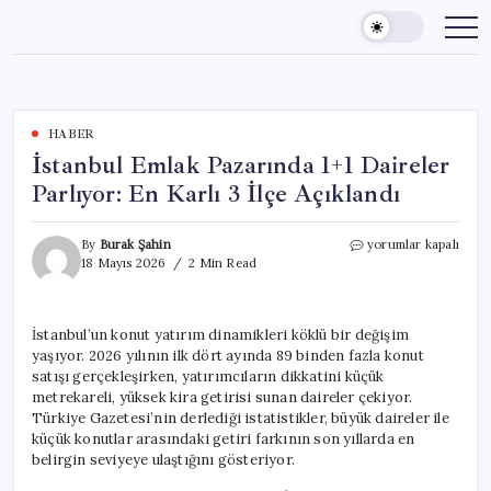
Skip
to
content
HABER
İstanbul Emlak Pazarında 1+1 Daireler
Parlıyor: En Karlı 3 İlçe Açıklandı
İstanbul
By
Burak Şahin
yorumlar kapalı
Emlak
18 Mayıs 2026
2 Min Read
Pazarında
1+1
Daireler
İstanbul’un konut yatırım dinamikleri köklü bir değişim
Parlıyor:
yaşıyor. 2026 yılının ilk dört ayında 89 binden fazla konut
En
Karlı
satışı gerçekleşirken, yatırımcıların dikkatini küçük
3
metrekareli, yüksek kira getirisi sunan daireler çekiyor.
İlçe
Türkiye Gazetesi’nin derlediği istatistikler, büyük daireler ile
Açıklandı
küçük konutlar arasındaki getiri farkının son yıllarda en
için
belirgin seviyeye ulaştığını gösteriyor.