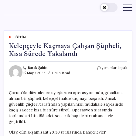
Skip
to
content
EĞITIM
Kelepçeyle Kaçmaya Çalışan Şüpheli,
Kısa Sürede Yakalandı
Kelepçeyle
By
Burak Şahin
yorumlar kapalı
Kaçmaya
15 Mayıs 2026
1 Min Read
Çalışan
Şüpheli,
Kısa
Çorum’da düzenlenen uyuşturucu operasyonunda, gözaltına
Sürede
alınan bir şüpheli, kelepçeli halde kaçmayı başardı. Ancak,
Yakalandı
için
güvenlik güçleri tarafından yapılan hızlı müdahale sayesinde
kaçış sadece kısa bir süre sürdü. Operasyon sırasında
toplamda 4 bin 158 adet sentetik hap ile bir tabanca ele
geçirildi.
Olay, dün akşam saat 20.30 sıralarında Bahçelievler