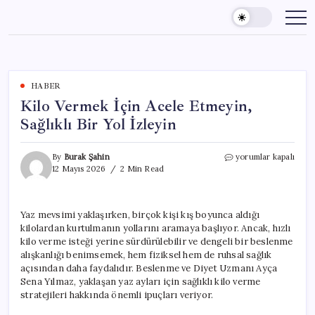
Skip
to
content
HABER
Kilo Vermek İçin Acele Etmeyin,
Sağlıklı Bir Yol İzleyin
Kilo
By
Burak Şahin
yorumlar kapalı
Vermek
12 Mayıs 2026
2 Min Read
İçin
Acele
Etmeyin,
Yaz mevsimi yaklaşırken, birçok kişi kış boyunca aldığı
Sağlıklı
kilolardan kurtulmanın yollarını aramaya başlıyor. Ancak, hızlı
Bir
Yol
kilo verme isteği yerine sürdürülebilir ve dengeli bir beslenme
İzleyin
alışkanlığı benimsemek, hem fiziksel hem de ruhsal sağlık
için
açısından daha faydalıdır. Beslenme ve Diyet Uzmanı Ayça
Sena Yılmaz, yaklaşan yaz ayları için sağlıklı kilo verme
stratejileri hakkında önemli ipuçları veriyor.