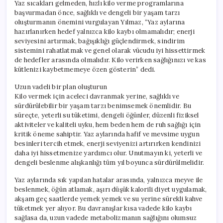
Yaz sıcakları gelmeden, hızlı kilo verme programlarına
başvurmadan önce, sağlıklı ve dengeli bir yaşam tarzı
oluşturmanın önemini vurgulayan Yılmaz, “Yaz aylarına
hazırlanırken hedef yalnızca kilo kaybı olmamalıdır; enerji
seviyesini artırmak, bağışıklığı güçlendirmek, sindirim
sistemini rahatlatmak ve genel olarak vücudu iyi hissettirmek
de hedefler arasında olmalıdır. Kilo verirken sağlığınızı ve kas
kütlenizi kaybetmemeye özen gösterin” dedi.
Uzun vadeli bir plan oluşturun
Kilo vermek için aceleci davranmak yerine, sağlıklı ve
sürdürülebilir bir yaşam tarzı benimsemek önemlidir. Bu
süreçte, yeterli su tüketimi, dengeli öğünler, düzenli fiziksel
aktiviteler ve kaliteli uyku, hem beden hem de ruh sağlığı için
kritik öneme sahiptir. Yaz aylarında hafif ve mevsime uygun
besinleri tercih etmek, enerji seviyenizi artırırken kendinizi
daha iyi hissetmenize yardımcı olur. Unutmayın ki, yeterli ve
dengeli beslenme alışkanlığı tüm yıl boyunca sürdürülmelidir.
Yaz aylarında sık yapılan hatalar arasında, yalnızca meyve ile
beslenmek, öğün atlamak, aşırı düşük kalorili diyet uygulamak,
akşam geç saatlerde yemek yemek ve su yerine sürekli kahve
tüketmek yer alıyor. Bu davranışlar kısa vadede kilo kaybı
sağlasa da, uzun vadede metabolizmanın sağlığını olumsuz