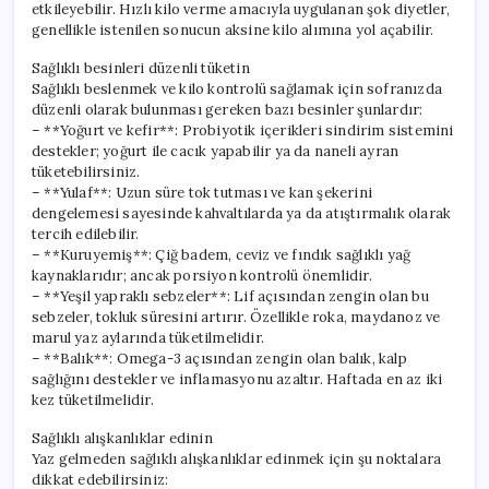
etkileyebilir. Hızlı kilo verme amacıyla uygulanan şok diyetler,
genellikle istenilen sonucun aksine kilo alımına yol açabilir.
Sağlıklı besinleri düzenli tüketin
Sağlıklı beslenmek ve kilo kontrolü sağlamak için sofranızda
düzenli olarak bulunması gereken bazı besinler şunlardır:
– **Yoğurt ve kefir**: Probiyotik içerikleri sindirim sistemini
destekler; yoğurt ile cacık yapabilir ya da naneli ayran
tüketebilirsiniz.
– **Yulaf**: Uzun süre tok tutması ve kan şekerini
dengelemesi sayesinde kahvaltılarda ya da atıştırmalık olarak
tercih edilebilir.
– **Kuruyemiş**: Çiğ badem, ceviz ve fındık sağlıklı yağ
kaynaklarıdır; ancak porsiyon kontrolü önemlidir.
– **Yeşil yapraklı sebzeler**: Lif açısından zengin olan bu
sebzeler, tokluk süresini artırır. Özellikle roka, maydanoz ve
marul yaz aylarında tüketilmelidir.
– **Balık**: Omega-3 açısından zengin olan balık, kalp
sağlığını destekler ve inflamasyonu azaltır. Haftada en az iki
kez tüketilmelidir.
Sağlıklı alışkanlıklar edinin
Yaz gelmeden sağlıklı alışkanlıklar edinmek için şu noktalara
dikkat edebilirsiniz: