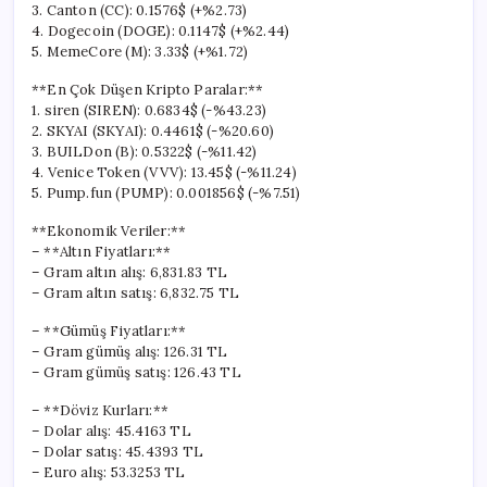
3. Canton (CC): 0.1576$ (+%2.73)
4. Dogecoin (DOGE): 0.1147$ (+%2.44)
5. MemeCore (M): 3.33$ (+%1.72)
**En Çok Düşen Kripto Paralar:**
1. siren (SIREN): 0.6834$ (-%43.23)
2. SKYAI (SKYAI): 0.4461$ (-%20.60)
3. BUILDon (B): 0.5322$ (-%11.42)
4. Venice Token (VVV): 13.45$ (-%11.24)
5. Pump.fun (PUMP): 0.001856$ (-%7.51)
**Ekonomik Veriler:**
– **Altın Fiyatları:**
– Gram altın alış: 6,831.83 TL
– Gram altın satış: 6,832.75 TL
– **Gümüş Fiyatları:**
– Gram gümüş alış: 126.31 TL
– Gram gümüş satış: 126.43 TL
– **Döviz Kurları:**
– Dolar alış: 45.4163 TL
– Dolar satış: 45.4393 TL
– Euro alış: 53.3253 TL