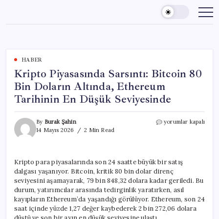
Skip
to
content
HABER
Kripto Piyasasında Sarsıntı: Bitcoin 80
Bin Doların Altında, Ethereum
Tarihinin En Düşük Seviyesinde
Kripto
By
Burak Şahin
yorumlar kapalı
Piyasasında
14 Mayıs 2026
2 Min Read
Sarsıntı:
Bitcoin
80
Kripto para piyasalarında son 24 saatte büyük bir satış
Bin
dalgası yaşanıyor. Bitcoin, kritik 80 bin dolar direnç
Doların
Altında,
seviyesini aşamayarak, 79 bin 848,32 dolara kadar geriledi. Bu
Ethereum
durum, yatırımcılar arasında tedirginlik yaratırken, asıl
Tarihinin
kayıpların Ethereum’da yaşandığı görülüyor. Ethereum, son 24
En
saat içinde yüzde 1,27 değer kaybederek 2 bin 272,06 dolara
Düşük
düştü ve son bir ayın en düşük seviyesine ulaştı.