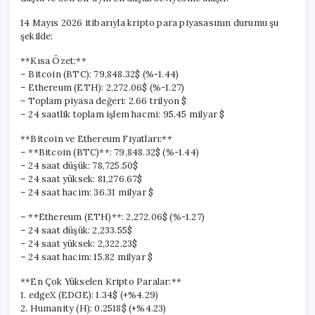
Seviyesinde
için
14 Mayıs 2026 itibarıyla kripto para piyasasının durumu şu
şekilde:
**Kısa Özet:**
– Bitcoin (BTC): 79,848.32$ (%-1.44)
– Ethereum (ETH): 2,272.06$ (%-1.27)
– Toplam piyasa değeri: 2.66 trilyon $
– 24 saatlik toplam işlem hacmi: 95.45 milyar $
**Bitcoin ve Ethereum Fiyatları:**
– **Bitcoin (BTC)**: 79,848.32$ (%-1.44)
– 24 saat düşük: 78,725.50$
– 24 saat yüksek: 81,276.67$
– 24 saat hacim: 36.31 milyar $
– **Ethereum (ETH)**: 2,272.06$ (%-1.27)
– 24 saat düşük: 2,233.55$
– 24 saat yüksek: 2,322.23$
– 24 saat hacim: 15.82 milyar $
**En Çok Yükselen Kripto Paralar:**
1. edgeX (EDGE): 1.34$ (+%4.29)
2. Humanity (H): 0.2518$ (+%4.23)