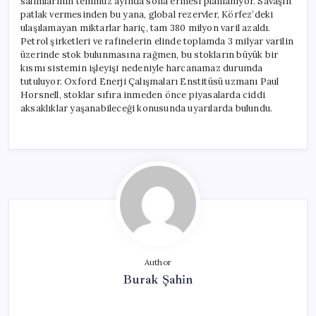
salımlarının temmuz ayında sona ermesi planlanıyor. Savaşın
patlak vermesinden bu yana, global rezervler, Körfez’deki
ulaşılamayan miktarlar hariç, tam 380 milyon varil azaldı.
Petrol şirketleri ve rafinelerin elinde toplamda 3 milyar varilin
üzerinde stok bulunmasına rağmen, bu stokların büyük bir
kısmı sistemin işleyişi nedeniyle harcanamaz durumda
tutuluyor. Oxford Enerji Çalışmaları Enstitüsü uzmanı Paul
Horsnell, stoklar sıfıra inmeden önce piyasalarda ciddi
aksaklıklar yaşanabileceği konusunda uyarılarda bulundu.
Author
Burak Şahin