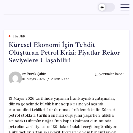
Skip
to
content
HABER
Küresel Ekonomi İçin Tehdit
Oluşturan Petrol Krizi: Fiyatlar Rekor
Seviyelere Ulaşabilir!
Küresel
By
Burak Şahin
yorumlar kapalı
Ekonomi
18 Mayıs 2026
2 Min Read
İçin
Tehdit
Oluşturan
18 Mayıs 2026 tarihinde yaşanan İran kaynaklı çatışmalar,
Petrol
dünya genelinde büyük bir enerji krizine yol açarak
Krizi:
Fiyatlar
ekonomileri tehlikeli bir duruma sürüklemektedir. Küresel
Rekor
petrol stokları, tarihin en hızlı düşüşünü yaşarken, abluka
Seviyelere
altındaki Hürmüz Boğazı’nın kapalı kalması durumunda
Ulaşabilir!
petrolün varil fiyatının 180 doları bulabileceği öngörülüyor.
için
Hükümetler, artan akaryakıt fiyatları ve yeni bir enflasyon