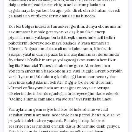
dalgasıyla mücadele etmek için acil durum planlarını
uygulamaya koyarken, bu ağır yük, direk olarak halkın, ücretli
çalışanların ve tüketicilerin omuzlarına binecek.
Körfez bölgesindeki artan askeri gerilim, dünya ekonomisini
savunmasız bir hale getiriyor. Yaklaşık 80 ülke, enerji
piyasalarında yaklaşan bu kritik eşik öncesinde acil tedbir
paketlerini devreye sokmaya başladı. Piyasa uzmanları,
Hürmüz Boğazı’nın abluka altında kalmasının, Körfez’de
sıkışan yakıtın dünya pazarlarına ulaşılamaması durumunda
fiyatlarda büyük bir artışa yol açacağı konusunda hemfikir.
İngiliz Financial Times’ın haberine göre, Aberdeen fon
yönetim şirketinin başekonomisti Paul Diggle, Brent petrolün
varil fiyatının 180 dolara çıkabileceği karamsar senaryolar
üzerinde çalıştıklarını belirtti. Diggle, böyle bir durumun
küresel enflasyonu hızla artıracağını ve Asya ile Avrupa
ülkelerini derin bir durgunluğa sürükleyeceğini ifade ederek,
“Ödünç alınmış zamanda yaşıyoruz.” uyarısında bulundu.
Yaz aylarının gelmesiyle birlikte, iklimlendirme ve tatil
seyahatlerinin artması nedeniyle ham petrol, benzin, dizel ve
jet yakıtı talebi zirve yapacak. Bu talep artışı, küresel
rezervlerin tarihindeki en hızlı düşüş dönemine denk geliyor.
Kriz karşısında, Avustralya, yakıt ve gübre stoklarını