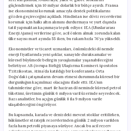
güçlendirmek için 10 milyar dolarlık bir bütçe ayırdı. Fransa
ise ekonomisini korumak amacıyla destek politikalarını
gözden geçireceğini açıkladı. Hindistan ise döviz rezervlerini
korumak için halkı altın alımını durdurmaya ve yurt dışında
tatil yapmaktan kaçınmaya teşvik ediyor. IEA (Uluslararası
Enerji Ajansı) verilerine göre, acil önlem almak zorunda kalan
ülke sayısı mart ayında 55 iken, bu rakam hızla 76’ya yükseldi.
Ekonomistler ve ticaret uzmanları, önümüzdeki dönemde
enerji fiyatlarında yeni şoklar, sanayide duraksamalar ve
küresel büyümede belirgin yavaşlamalar yaşanabileceğini
belirtiyor. AB (Avrupa Birliği) Ulaştırma Komiseri Apostolos
Tzitzikostas, Atina’da katıldığı bir konferansta Orta
Doğu’daki çatışmaların devam etmesi durumunda küresel bir
durgunluğun kaçınılmaz olacağını ifade etti. IEA’nın
tahminlerine göre, mart ile haziran döneminde küresel petrol
tüketimi, üretimin günlük 6 milyon varil üzerinde seyredecek.
Bazı analistler, bu açığın günlük 8 ila 9 milyon varile
ulaşabileceğini öngörüyor.
Bu kapsamda, karada ve denizdeki mevcut stoklar eritilirken,
hükümetler stratejik rezervlerinden günlük 2 milyon varilden
fazla ham petrolü piyasaya sürüyor. Ancak bu acil rezerv