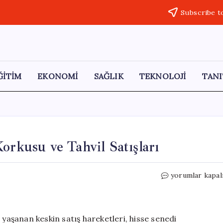
Subscribe t
ĞİTİM
EKONOMİ
SAĞLIK
TEKNOLOJİ
TANI
orkusu ve Tahvil Satışları
Küresel
yorumlar kapal
Piyasalarda
Enflasyon
Korkusu
ve
 yaşanan keskin satış hareketleri, hisse senedi