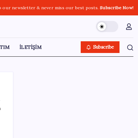
o our newsletter & never miss our best posts.
Subscribe Now!
TIM
İLETİŞİM
Subscribe
ı
SON YAZILAR
LGS’de yerleştirme heyecanı… Sonuçlar
açıklandı