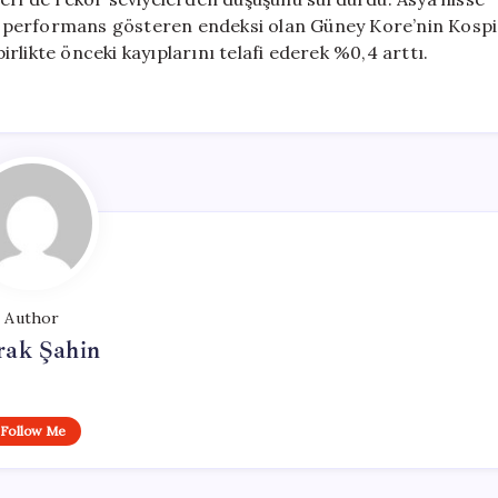
iyi performans gösteren endeksi olan Güney Kore’nin Kospi
rlikte önceki kayıplarını telafi ederek %0,4 arttı.
Author
rak Şahin
Follow Me