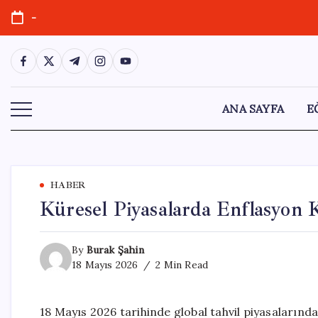
Skip
-
to
content
https://www.facebook.com/
https://twitter.com/
https://t.me/
https://www.instagram.com/
https://youtube.com/
ANA SAYFA
E
HABER
Küresel Piyasalarda Enflasyon K
By
Burak Şahin
18 Mayıs 2026
2 Min Read
18 Mayıs 2026 tarihinde global tahvil piyasalarında