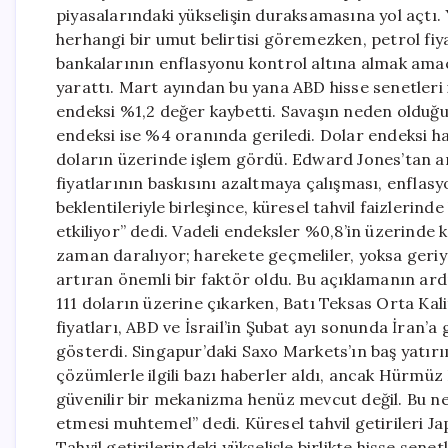
piyasalarındaki yükselişin duraksamasına yol açtı.
herhangi bir umut belirtisi göremezken, petrol fiy
bankalarının enflasyonu kontrol altına almak amacı
yarattı. Mart ayından bu yana ABD hisse senetler
endeksi %1,2 değer kaybetti. Savaşın neden olduğu 
endeksi ise %4 oranında geriledi. Dolar endeksi ha
doların üzerinde işlem gördü. Edward Jones’tan an
fiyatlarının baskısını azaltmaya çalışması, enflasy
beklentileriyle birleşince, küresel tahvil faizlerind
etkiliyor” dedi. Vadeli endeksler %0,8’in üzerinde
zaman daralıyor; harekete geçmeliler, yoksa geriye
artıran önemli bir faktör oldu. Bu açıklamanın ard
111 doların üzerine çıkarken, Batı Teksas Orta Kal
fiyatları, ABD ve İsrail’in Şubat ayı sonunda İran’a
gösterdi. Singapur’daki Saxo Markets’ın baş yatırı
çözümlerle ilgili bazı haberler aldı, ancak Hürmü
güvenilir bir mekanizma henüz mevcut değil. Bu n
etmesi muhtemel” dedi. Küresel tahvil getirileri
Tahvil getirilerindeki yükselişle birlikte hisse sen