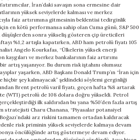
Tahvil
 Yatırımcılar, İran’daki savaşın sona ermesine dair
Satışları
atlarının yüksek seviyelerde kalması ve merkez
için
yla faiz artırımına gitmesinin beklentisi tedirginlik
i için en kötü performansa sahip olan Cuma günü, S&P 500
düşüşlerden sonra yükseliş gösteren çip üreticileri
ftayı %1,2 artışla kapatırken, ABD ham petrolü fiyatı 105
alist Angelo Kourkafas, “Ülkelerin yüksek enerji
on kaygıları ve merkez bankalarının faiz artırımı
e bir artış yaşanıyor. Bu durum risk iştahını olumsuz
 kayıplar yaşarken, ABD Başkanı Donald Trump’ın “İran için
 hiçbir şey kalmayacak” şeklindeki söylemi gerginliği
ından Brent petrolü varil fiyatı, geçen hafta %8 artarak
ite (WTI) petrolü de 108 dolara doğru yükseldi. Petrol
 gerçekleştirdiği ilk saldırıdan bu yana %50’den fazla artış
m stratejisti Charu Chanana, “Piyasalar potansiyel
z Boğazı’ndaki arz riskini tamamen ortadan kaldıracak
edenle risk priminin yüksek seviyelerde kalmaya devam
 Japonya öncülüğünde artış göstermeye devam ediyor.
etleri de rekor seviyelerden düşüşünü sürdürdü. Asya hisse