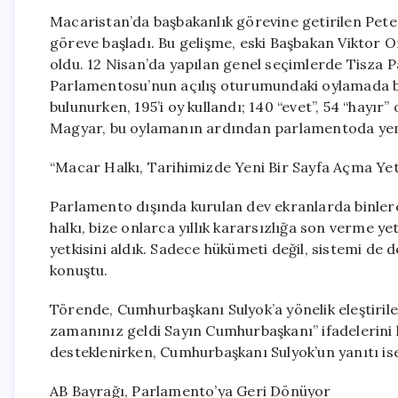
Macaristan’da başbakanlık görevine getirilen Pe
göreve başladı. Bu gelişme, eski Başbakan Viktor Orb
oldu. 12 Nisan’da yapılan genel seçimlerde Tisza P
Parlamentosu’nun açılış oturumundaki oylamada baş
bulunurken, 195’i oy kullandı; 140 “evet”, 54 “hayır” 
Magyar, bu oylamanın ardından parlamentoda yemi
“Macar Halkı, Tarihimizde Yeni Bir Sayfa Açma Yetk
Parlamento dışında kurulan dev ekranlarda binler
halkı, bize onlarca yıllık kararsızlığa son verme ye
yetkisini aldık. Sadece hükümeti değil, sistemi de 
konuştu.
Törende, Cumhurbaşkanı Sulyok’a yönelik eleştiril
zamanınız geldi Sayın Cumhurbaşkanı” ifadelerini k
desteklenirken, Cumhurbaşkanı Sulyok’un yanıtı ise
AB Bayrağı, Parlamento’ya Geri Dönüyor