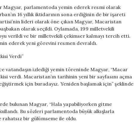
Peter
ter Magyar, parlamentoda yemin ederek resmi olarak
Magyar
an’ın 16 yıllık iktidarının sona erdiğinin de bir işareti
Başbakanlık
artisi’nin lideri olarak öne çıkan Magyar, Macaristan
Yeminini
bakan olarak seçildi. Oylamada, 199 milletvekili
Etti
oyu verildi ve bir milletvekili çekimser kalmayı tercih etti.
için
n ederek yeni görevini resmen devraldı.
isi Verdi”
ce vatandaşın izlediği yemin töreninde Magyar, “Macar
tkisi verdi. Macaristan’ın tarihinin yeni bir sayfasını açma
değiştirmek için buradayız. Yeniden başlamak için” şeklinde
erde bulunan Magyar, “Hala yapabiliyorken gitme
ullandı. Bu sözleri parlamentoda büyük alkışlarla
 rahatsız bir gülümseme ile oldu.