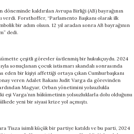
 döneminde kaldırılan Avrupa Birliği (AB) bayrağının
 verdi. Forsthoffer, “Parlamento Başkanı olarak ilk
bolik bir adım olsun. 12 yıl aradan sonra AB bayrağının
m” dedi.
mette çeşitli görevler üstlenmiş bir hukukçuydu. 2024
asıyla sonuçlanan çocuk istismarı skandalı sonrasında
s eden bir kişiyi affettiği ortaya çıkan Cumhurbaşkanı
onay veren Adalet Bakanı Judit Varga da görevinden
n ardından Magyar, Orban yönetimini yolsuzlukla
ski eşi Varga’nın hükümetinin yolsuzluklarla dolu olduğunu
lkede yeni bir siyasi krize yol açmıştı.
a Tisza isimli küçük bir partiye katıldı ve bu parti, 2024