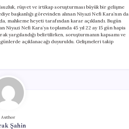
Niyazi
lsuzluk, rüşvet ve irtikap soruşturması büyük bir gelişme
Nefi
ediye başkanlığı görevinden alınan Niyazi Nefi Kara’nın da
Kara’ya
ada, mahkeme heyeti tarafından karar açıklandı. Bugün
45
n Niyazi Nefi Kara’ya toplamda 45 yıl 22 ay 15 gün hapis
Yıl
arak yargılandığı belirtilirken, soruşturmanın kapsamı ve
Hapis
 günlerde açıklanacağı duyuruldu. Gelişmeleri takip
Cezası
için
Author
rak Şahin