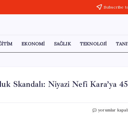
Subscribe t
ĞİTİM
EKONOMİ
SAĞLIK
TEKNOLOJİ
TANI
luk Skandalı: Niyazi Nefi Kara’ya 45
Manavgat
yorumlar kapal
Belediyesi’nde
Yolsuzluk
Skandalı: