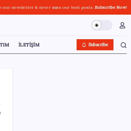
o our newsletter & never miss our best posts.
Subscribe Now!
TIM
İLETİŞİM
Subscribe
SON YAZILAR
ı
Baş dönmesi şikayetiyle hastaneye gitti:
Literatüre geçti: Türkiye’de ilk