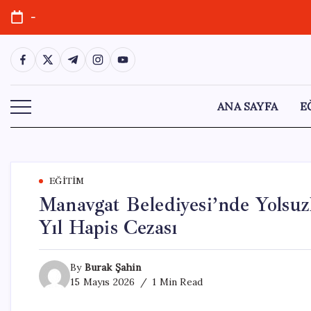
Skip
-
to
content
https://www.facebook.com/
https://twitter.com/
https://t.me/
https://www.instagram.com/
https://youtube.com/
ANA SAYFA
E
EĞITIM
Manavgat Belediyesi’nde Yolsuz
Yıl Hapis Cezası
By
Burak Şahin
15 Mayıs 2026
1 Min Read