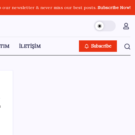
o our newsletter & never miss our best posts.
Subscribe Now!
TIM
İLETİŞİM
Subscribe
ı
SON YAZILAR
Sürekli maddi sorun yaşayan insanların
beyni daha çabuk yaşlanabiliyor: ‘Beyin de