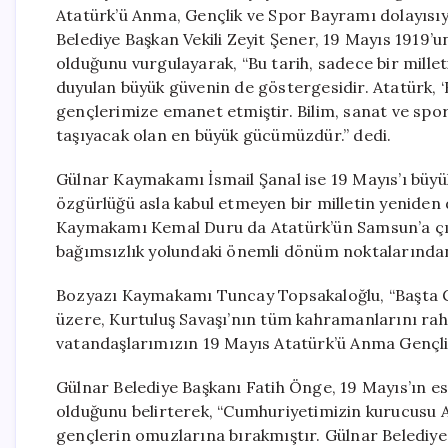
Atatürk’ü Anma, Gençlik ve Spor Bayramı dolayısıy
Belediye Başkan Vekili Zeyit Şener, 19 Mayıs 1919’u
olduğunu vurgulayarak, “Bu tarih, sadece bir mill
duyulan büyük güvenin de göstergesidir. Atatürk, 
gençlerimize emanet etmiştir. Bilim, sanat ve spor 
taşıyacak olan en büyük gücümüzdür.” dedi.
Gülnar Kaymakamı İsmail Şanal ise 19 Mayıs’ı büyük 
özgürlüğü asla kabul etmeyen bir milletin yeniden
Kaymakamı Kemal Duru da Atatürk’ün Samsun’a çıka
bağımsızlık yolundaki önemli dönüm noktalarından 
Bozyazı Kaymakamı Tuncay Topsakaloğlu, “Başta G
üzere, Kurtuluş Savaşı’nın tüm kahramanlarını rah
vatandaşlarımızın 19 Mayıs Atatürk’ü Anma Gençlik
Gülnar Belediye Başkanı Fatih Önge, 19 Mayıs’ın e
olduğunu belirterek, “Cumhuriyetimizin kurucusu At
gençlerin omuzlarına bırakmıştır. Gülnar Belediyes