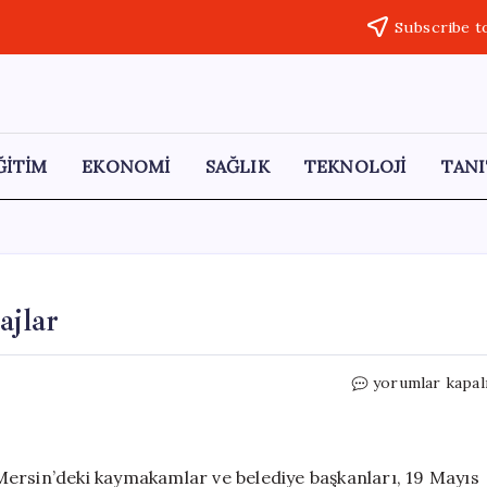
Subscribe t
ĞİTİM
EKONOMİ
SAĞLIK
TEKNOLOJİ
TANI
ajlar
Mersin’den
yorumlar kapal
19
Mayıs’a
Özel
Mesajlar
Mersin’deki kaymakamlar ve belediye başkanları, 19 Mayıs