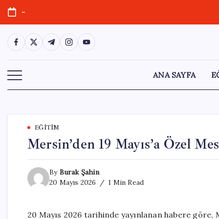
Skip
-
to
content
https://www.facebook.com/
https://twitter.com/
https://t.me/
https://www.instagram.com/
https://youtube.com/
ANA SAYFA
E
EĞITIM
Mersin’den 19 Mayıs’a Özel Mes
By
Burak Şahin
20 Mayıs 2026
1 Min Read
20 Mayıs 2026 tarihinde yayınlanan habere göre, 