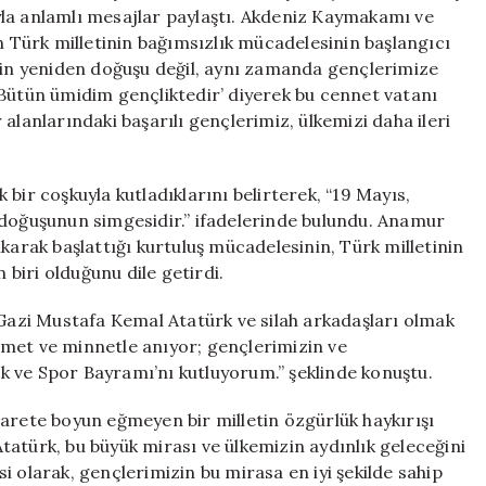
için
la anlamlı mesajlar paylaştı. Akdeniz Kaymakamı ve
n Türk milletinin bağımsızlık mücadelesinin başlangıcı
etin yeniden doğuşu değil, aynı zamanda gençlerimize
‘Bütün ümidim gençliktedir’ diyerek bu cennet vatanı
alanlarındaki başarılı gençlerimiz, ülkemizi daha ileri
bir coşkuyla kutladıklarını belirterek, “19 Mayıs,
 doğuşunun simgesidir.” ifadelerinde bulundu. Anamur
rak başlattığı kurtuluş mücadelesinin, Türk milletinin
biri olduğunu dile getirdi.
azi Mustafa Kemal Atatürk ve silah arkadaşları olmak
met ve minnetle anıyor; gençlerimizin ve
 ve Spor Bayramı’nı kutluyorum.” şeklinde konuştu.
sarete boyun eğmeyen bir milletin özgürlük haykırışı
atürk, bu büyük mirası ve ülkemizin aydınlık geleceğini
i olarak, gençlerimizin bu mirasa en iyi şekilde sahip