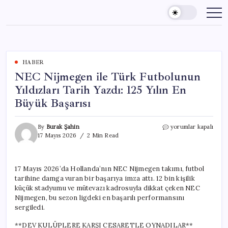
Skip
to
content
HABER
NEC Nijmegen ile Türk Futbolunun
Yıldızları Tarih Yazdı: 125 Yılın En
Büyük Başarısı
NEC
By
Burak Şahin
yorumlar kapalı
Nijmegen
17 Mayıs 2026
2 Min Read
ile
Türk
Futbolunun
17 Mayıs 2026’da Hollanda’nın NEC Nijmegen takımı, futbol
Yıldızları
tarihine damga vuran bir başarıya imza attı. 12 bin kişilik
Tarih
Yazdı:
küçük stadyumu ve mütevazı kadrosuyla dikkat çeken NEC
125
Nijmegen, bu sezon ligdeki en başarılı performansını
Yılın
sergiledi.
En
Büyük
**DEV KULÜPLERE KARŞI CESARETLE OYNADILAR**