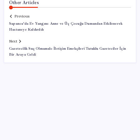
Other Articles
Previous
Sapanca’da Ev Yangını: Anne ve Üç Çocuğu Dumandan Etkilenerek
Hastaneye Kaldırıldı
Next
Gazetecilik Suç Olmamalı: İletişim Emekçileri Tutuklu Gazeteciler İçin
Bir Araya Geldi
SON YAZILAR
LGS’de yerleştirme heyecanı… Sonuçlar açıklandı