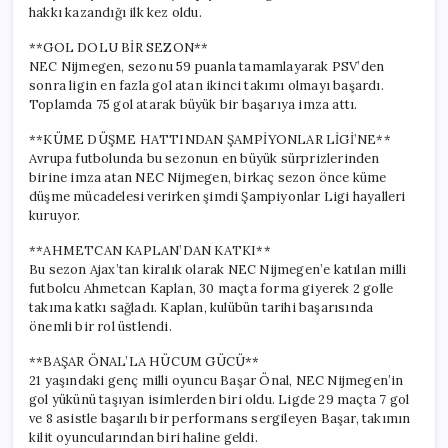
hakkı kazandığı ilk kez oldu.
**GOL DOLU BİR SEZON**
NEC Nijmegen, sezonu 59 puanla tamamlayarak PSV’den
sonra ligin en fazla gol atan ikinci takımı olmayı başardı.
Toplamda 75 gol atarak büyük bir başarıya imza attı.
**KÜME DÜŞME HATTINDAN ŞAMPİYONLAR LİGİ’NE**
Avrupa futbolunda bu sezonun en büyük sürprizlerinden
birine imza atan NEC Nijmegen, birkaç sezon önce küme
düşme mücadelesi verirken şimdi Şampiyonlar Ligi hayalleri
kuruyor.
**AHMETCAN KAPLAN’DAN KATKI**
Bu sezon Ajax’tan kiralık olarak NEC Nijmegen’e katılan milli
futbolcu Ahmetcan Kaplan, 30 maçta forma giyerek 2 golle
takıma katkı sağladı. Kaplan, kulübün tarihi başarısında
önemli bir rol üstlendi.
**BAŞAR ÖNAL’LA HÜCUM GÜCÜ**
21 yaşındaki genç milli oyuncu Başar Önal, NEC Nijmegen’in
gol yükünü taşıyan isimlerden biri oldu. Ligde 29 maçta 7 gol
ve 8 asistle başarılı bir performans sergileyen Başar, takımın
kilit oyuncularından biri haline geldi.