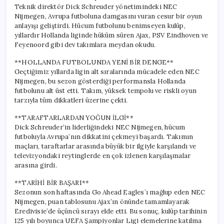
Başarısı
Teknik direktör Dick Schreuder yönetimindeki NEC
için
Nijmegen, Avrupa futboluna damgasını vuran cesur bir oyun
anlayışı geliştirdi. Hücum futbolunu benimseyen kulüp,
yıllardır Hollanda liginde hüküm süren Ajax, PSV Eindhoven ve
Feyenoord gibi dev takımlara meydan okudu.
**HOLLANDA FUTBOLUNDA YENİ BİR DENGE**
Geçtiğimiz yıllarda ligin alt sıralarında mücadele eden NEC
Nijmegen, bu sezon gösterdiği performansla Hollanda
futbolunu alt üst etti. Takım, yüksek tempolu ve riskli oyun
tarzıyla tüm dikkatleri üzerine çekti.
**TARAFTARLARDAN YOĞUN İLGİ**
Dick Schreuder’in liderliğindeki NEC Nijmegen, hücum
futboluyla Avrupa’nın dikkatini çekmeyi başardı. Takımın
maçları, taraftarlar arasında büyük bir ilgiyle karşılandı ve
televizyondaki reytinglerde en çok izlenen karşılaşmalar
arasına girdi.
**TARİHİ BİR BAŞARI**
Sezonun son haftasında Go Ahead Eagles’ı mağlup eden NEC
Nijmegen, puan tablosunu Ajax’ın önünde tamamlayarak
Eredivisie’de üçüncü sırayı elde etti. Bu sonuç, kulüp tarihinin
125 yılı boyunca UEFA Şampiyonlar Ligi elemelerine katılma