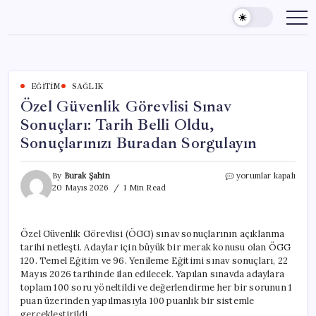
Skip
to
content
EĞITIM
SAĞLIK
Özel Güvenlik Görevlisi Sınav
Sonuçları: Tarih Belli Oldu,
Sonuçlarınızı Buradan Sorgulayın
Özel
By
Burak Şahin
yorumlar kapalı
Güvenlik
20 Mayıs 2026
1 Min Read
Görevlisi
Sınav
Sonuçları:
Özel Güvenlik Görevlisi (ÖGG) sınav sonuçlarının açıklanma
Tarih
tarihi netleşti. Adaylar için büyük bir merak konusu olan ÖGG
Belli
Oldu,
120. Temel Eğitim ve 96. Yenileme Eğitimi sınav sonuçları, 22
Sonuçlarınızı
Mayıs 2026 tarihinde ilan edilecek. Yapılan sınavda adaylara
Buradan
toplam 100 soru yöneltildi ve değerlendirme her bir sorunun 1
Sorgulayın
puan üzerinden yapılmasıyla 100 puanlık bir sistemle
için
gerçekleştirildi.