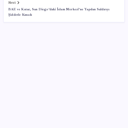
Next
BAE ve Katar, San Diego’daki İslam Merkezi’ne Yapılan Saldırıyı
Şiddetle Kınadı
SON YAZILAR
Sürekli maddi sorun yaşayan insanların beyni daha
çabuk yaşlanabiliyor: ‘Beyin de yoruluyor’
TBMM Adalet Komisyonu’nda çerçeve yasa
tartışmalarla başladı: Komisyonda ‘yasa’ atışması
Telif baskısı sonuç verdi: Suno şarkılarına dijital imza
geliyor