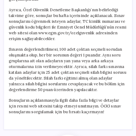
Ayrıca, Özel Güvenlik Denetleme Başkanlığı’nın belirlediği
takvime göre, sonuçlar bu hafta içerisinde açıklanacak. Sınav
sonuçlarını öğrenmek isteyen adaylar, TC kimlik numarası ve
güvenlik kodu bilgileri ile Emniyet Genel Müdürlüğü’nün resmi
web sitesi olan www.egm.gov.tr/ozelguvenlik adresinden
erişim sağlayabilecekler.
Sınavın değerlendirilmesi, 100 adet çoktan seçmeli sorudan
oluşmakta olup, her bir sorunun değeri 1 puandır. Aynı soru
gruplarına ait olan adayların yan yana veya arka arkaya
oturmalarına izin verilmeyecektir. Ayrıca, silah farkı sınavına
katılan adaylar için 25 adet çoktan seçmeli silah bilgisi sorusu
da yöneltilecektir. Silah farkı eğitimi almış olan adaylar
yalnızca silah bilgisi sorularını cevaplayacak ve bu bölüm için
değerlendirme 50 puan üzerinden yapılacaktır.
Sonuçların açıklanmasıyla ilgili daha fazla bilgi ve detaylar
için resmi web sitesini takip etmeyi unutmayın. ÖGG sınav
sonuçlarını sorgulamak için bu fırsatı kaçırmayın!