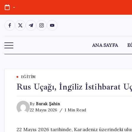
Skip
-
to
content
https://www.facebook.com/
https://twitter.com/
https://t.me/
https://www.instagram.com/
https://youtube.com/
ANA SAYFA
E
EĞITIM
Rus Uçağı, İngiliz İstihbarat U
By
Burak Şahin
22 Mayıs 2026
1 Min Read
22 Mayıs 2026 tarihinde, Karadeniz üzerindeki ulu