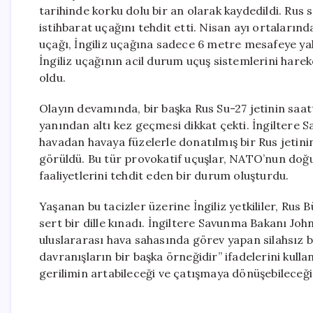
tarihinde korku dolu bir an olarak kaydedildi. Rus s
istihbarat uçağını tehdit etti. Nisan ayı ortaların
uçağı, İngiliz uçağına sadece 6 metre mesafeye yakl
İngiliz uçağının acil durum uçuş sistemlerini har
oldu.
Olayın devamında, bir başka Rus Su-27 jetinin saat
yanından altı kez geçmesi dikkat çekti. İngiltere
havadan havaya füzelerle donatılmış bir Rus jetinin,
görüldü. Bu tür provokatif uçuşlar, NATO’nun doğ
faaliyetlerini tehdit eden bir durum oluşturdu.
Yaşanan bu tacizler üzerine İngiliz yetkililer, Rus Bü
sert bir dille kınadı. İngiltere Savunma Bakanı John
uluslararası hava sahasında görev yapan silahsız bi
davranışların bir başka örneğidir” ifadelerini kul
gerilimin artabileceği ve çatışmaya dönüşebileceği