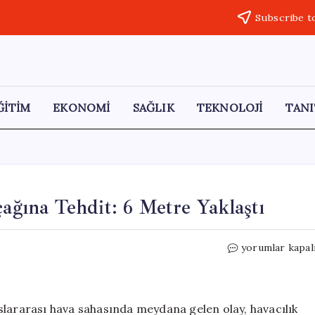
Subscribe t
ĞİTİM
EKONOMİ
SAĞLIK
TEKNOLOJİ
TANI
çağına Tehdit: 6 Metre Yaklaştı
Rus
yorumlar kapal
Uçağı,
İngiliz
İstihbarat
Uçağına
slararası hava sahasında meydana gelen olay, havacılık