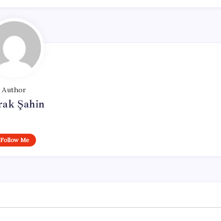
Author
rak Şahin
Follow Me