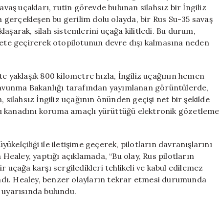
Tehdit:
avaş uçakları, rutin görevde bulunan silahsız bir İngiliz
6
da gerçekleşen bu gerilim dolu olayda, bir Rus Su-35 savaş
Metre
aşarak, silah sistemlerini uçağa kilitledi. Bu durum,
Yaklaştı
ekete geçirerek otopilotunun devre dışı kalmasına neden
için
te yaklaşık 800 kilometre hızla, İngiliz uçağının hemen
 Savunma Bakanlığı tarafından yayımlanan görüntülerde,
 silahsız İngiliz uçağının önünden geçişi net bir şekilde
u kanadını koruma amaçlı yürüttüğü elektronik gözetlem
yükelçiliği ile iletişime geçerek, pilotların davranışlarını
 Healey, yaptığı açıklamada, “Bu olay, Rus pilotların
r uçağa karşı sergiledikleri tehlikeli ve kabul edilemez
landı. Healey, benzer olayların tekrar etmesi durumunda
 uyarısında bulundu.