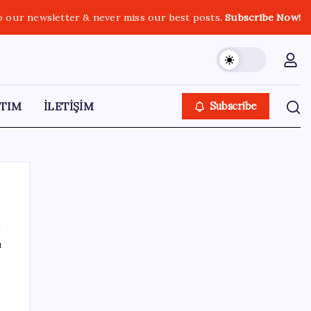
o our newsletter & never miss our best posts.
Subscribe Now!
TIM
İLETİŞİM
Subscribe
ı
SON YAZILAR
TBMM Adalet Komisyonu’nda çerçeve yasa
tartışmalarla başladı: Komisyonda ‘yasa’