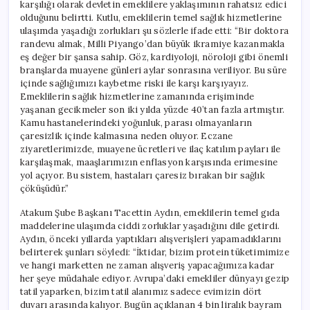
karşılığı olarak devletin emeklilere yaklaşımının rahatsız edici
olduğunu belirtti. Kutlu, emeklilerin temel sağlık hizmetlerine
ulaşımda yaşadığı zorlukları şu sözlerle ifade etti: “Bir doktora
randevu almak, Milli Piyango’dan büyük ikramiye kazanmakla
eş değer bir şansa sahip. Göz, kardiyoloji, nöroloji gibi önemli
branşlarda muayene günleri aylar sonrasına veriliyor. Bu süre
içinde sağlığımızı kaybetme riski ile karşı karşıyayız.
Emeklilerin sağlık hizmetlerine zamanında erişiminde
yaşanan gecikmeler son iki yılda yüzde 40’tan fazla artmıştır.
Kamu hastanelerindeki yoğunluk, parası olmayanların
çaresizlik içinde kalmasına neden oluyor. Eczane
ziyaretlerimizde, muayene ücretleri ve ilaç katılım payları ile
karşılaşmak, maaşlarımızın enflasyon karşısında erimesine
yol açıyor. Bu sistem, hastaları çaresiz bırakan bir sağlık
çöküşüdür.”
Atakum Şube Başkanı Tacettin Aydın, emeklilerin temel gıda
maddelerine ulaşımda ciddi zorluklar yaşadığını dile getirdi.
Aydın, önceki yıllarda yaptıkları alışverişleri yapamadıklarını
belirterek şunları söyledi: “İktidar, bizim protein tüketimimize
ve hangi marketten ne zaman alışveriş yapacağımıza kadar
her şeye müdahale ediyor. Avrupa’daki emekliler dünyayı gezip
tatil yaparken, bizim tatil alanımız sadece evimizin dört
duvarı arasında kalıyor. Bugün açıklanan 4 bin liralık bayram