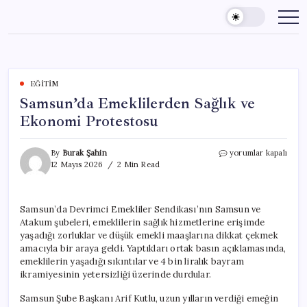
Skip
to
content
EĞITIM
Samsun’da Emeklilerden Sağlık ve
Ekonomi Protestosu
Samsun’da
By
Burak Şahin
yorumlar kapalı
Emeklilerden
12 Mayıs 2026
2 Min Read
Sağlık
ve
Ekonomi
Samsun’da Devrimci Emekliler Sendikası’nın Samsun ve
Protestosu
Atakum şubeleri, emeklilerin sağlık hizmetlerine erişimde
için
yaşadığı zorluklar ve düşük emekli maaşlarına dikkat çekmek
amacıyla bir araya geldi. Yaptıkları ortak basın açıklamasında,
emeklilerin yaşadığı sıkıntılar ve 4 bin liralık bayram
ikramiyesinin yetersizliği üzerinde durdular.
Samsun Şube Başkanı Arif Kutlu, uzun yılların verdiği emeğin