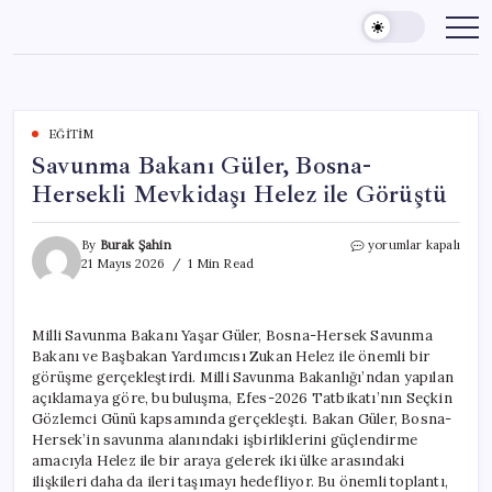
Skip
to
content
EĞITIM
Savunma Bakanı Güler, Bosna-
Hersekli Mevkidaşı Helez ile Görüştü
Savunma
By
Burak Şahin
yorumlar kapalı
Bakanı
21 Mayıs 2026
1 Min Read
Güler,
Bosna-
Hersekli
Milli Savunma Bakanı Yaşar Güler, Bosna-Hersek Savunma
Mevkidaşı
Bakanı ve Başbakan Yardımcısı Zukan Helez ile önemli bir
Helez
ile
görüşme gerçekleştirdi. Milli Savunma Bakanlığı’ndan yapılan
Görüştü
açıklamaya göre, bu buluşma, Efes-2026 Tatbikatı’nın Seçkin
için
Gözlemci Günü kapsamında gerçekleşti. Bakan Güler, Bosna-
Hersek’in savunma alanındaki işbirliklerini güçlendirme
amacıyla Helez ile bir araya gelerek iki ülke arasındaki
ilişkileri daha da ileri taşımayı hedefliyor. Bu önemli toplantı,