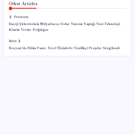
Other Articles
Previous
Enerji Şirketlerinin Milyarlarca Dolar Yatırım Yaptığı Yeni Teknoloji:
Kömür Yerine Doğalgaz
Next
Bozyazı’da Bilim Fuarı: Yerel Ürünlerle Yenilikçi Projeler Sergilendi
SON YAZILAR
Sürekli maddi sorun yaşayan insanların beyni daha