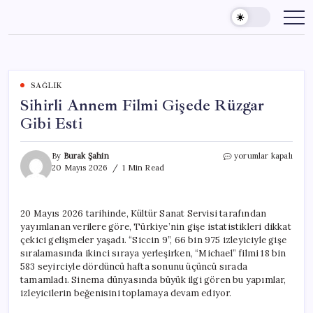
Skip
to
content
SAĞLIK
Sihirli Annem Filmi Gişede Rüzgar
Gibi Esti
Sihirli
By
Burak Şahin
yorumlar kapalı
Annem
20 Mayıs 2026
1 Min Read
Filmi
Gişede
Rüzgar
20 Mayıs 2026 tarihinde, Kültür Sanat Servisi tarafından
Gibi
yayımlanan verilere göre, Türkiye’nin gişe istatistikleri dikkat
Esti
için
çekici gelişmeler yaşadı. “Siccin 9”, 66 bin 975 izleyiciyle gişe
sıralamasında ikinci sıraya yerleşirken, “Michael” filmi 18 bin
583 seyirciyle dördüncü hafta sonunu üçüncü sırada
tamamladı. Sinema dünyasında büyük ilgi gören bu yapımlar,
izleyicilerin beğenisini toplamaya devam ediyor.