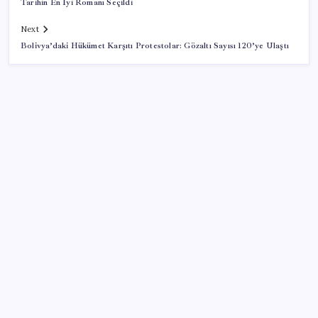
Tarihin En İyi Romanı Seçildi
Next
Bolivya’daki Hükümet Karşıtı Protestolar: Gözaltı Sayısı 120’ye Ulaştı
SON YAZILAR
LGS’de yerleştirme heyecanı… Sonuçlar açıklandı
Xbox Game Pass’e ağustos ayında eklenecek oyunlar
listelendi
Anne sütü bebeğin ilk aşısı: ‘İlk 6 ay su vermeyin’
uyarısı