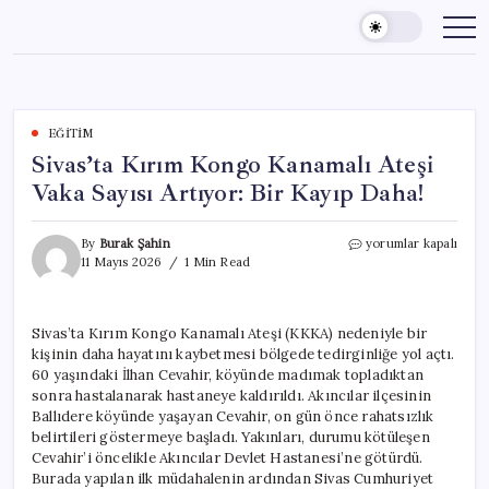
Skip
to
content
EĞITIM
Sivas’ta Kırım Kongo Kanamalı Ateşi
Vaka Sayısı Artıyor: Bir Kayıp Daha!
Sivas’ta
By
Burak Şahin
yorumlar kapalı
Kırım
11 Mayıs 2026
1 Min Read
Kongo
Kanamalı
Ateşi
Sivas’ta Kırım Kongo Kanamalı Ateşi (KKKA) nedeniyle bir
Vaka
kişinin daha hayatını kaybetmesi bölgede tedirginliğe yol açtı.
Sayısı
Artıyor:
60 yaşındaki İlhan Cevahir, köyünde madımak topladıktan
Bir
sonra hastalanarak hastaneye kaldırıldı. Akıncılar ilçesinin
Kayıp
Ballıdere köyünde yaşayan Cevahir, on gün önce rahatsızlık
Daha!
belirtileri göstermeye başladı. Yakınları, durumu kötüleşen
için
Cevahir’i öncelikle Akıncılar Devlet Hastanesi’ne götürdü.
Burada yapılan ilk müdahalenin ardından Sivas Cumhuriyet