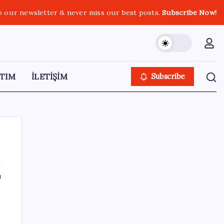
o our newsletter & never miss our best posts.
Subscribe Now!
TIM
İLETİŞİM
Subscribe
ı
SON YAZILAR
LGS’de yerleştirme heyecanı… Sonuçlar
açıklandı