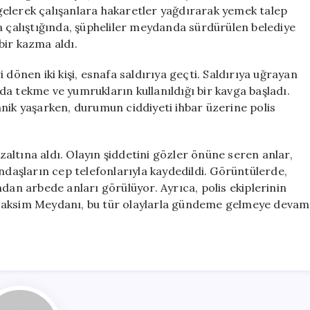
Ortamı
e gelerek çalışanlara hakaretler yağdırarak yemek talep
Gerildi
maya çalıştığında, şüpheliler meydanda sürdürülen belediye
için
bir kazma aldı.
 dönen iki kişi, esnafa saldırıya geçti. Saldırıya uğrayan
a tekme ve yumrukların kullanıldığı bir kavga başladı.
nik yaşarken, durumun ciddiyeti ihbar üzerine polis
özaltına aldı. Olayın şiddetini gözler önüne seren anlar,
ndaşların cep telefonlarıyla kaydedildi. Görüntülerde,
dan arbede anları görülüyor. Ayrıca, polis ekiplerinin
 Taksim Meydanı, bu tür olaylarla gündeme gelmeye devam