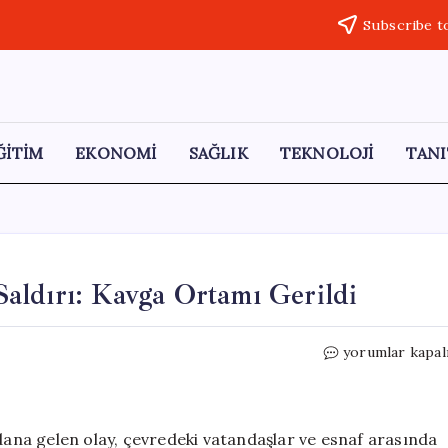
Subscribe t
ĞİTİM
EKONOMİ
SAĞLIK
TEKNOLOJİ
TANI
aldırı: Kavga Ortamı Gerildi
Taksim
yorumlar kapal
Meydanı’nda
Kazmayla
Saldırı:
Kavga
na gelen olay, çevredeki vatandaşlar ve esnaf arasında