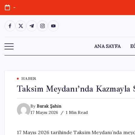
Skip
-
to
content
https://www.facebook.com/
https://twitter.com/
https://t.me/
https://www.instagram.com/
https://youtube.com/
ANA SAYFA
E
HABER
Taksim Meydanı’nda Kazmayla S
By
Burak Şahin
17 Mayıs 2026
1 Min Read
17 Mayıs 2026 tarihinde Taksim Meydanı’nda meyda