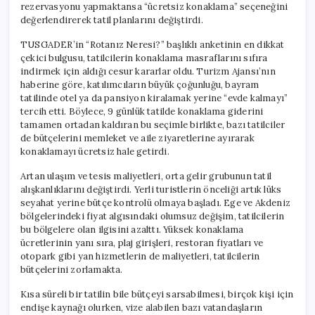
rezervasyonu yapmaktansa “ücretsiz konaklama” seçeneğini
değerlendirerek tatil planlarını değiştirdi.
TUSGADER’in “Rotanız Neresi?” başlıklı anketinin en dikkat
çekici bulgusu, tatilcilerin konaklama masraflarını sıfıra
indirmek için aldığı cesur kararlar oldu. Turizm Ajansı’nın
haberine göre, katılımcıların büyük çoğunluğu, bayram
tatilinde otel ya da pansiyon kiralamak yerine “evde kalmayı”
tercih etti. Böylece, 9 günlük tatilde konaklama giderini
tamamen ortadan kaldıran bu seçimle birlikte, bazı tatilciler
de bütçelerini memleket ve aile ziyaretlerine ayırarak
konaklamayı ücretsiz hale getirdi.
Artan ulaşım ve tesis maliyetleri, orta gelir grubunun tatil
alışkanlıklarını değiştirdi. Yerli turistlerin önceliği artık lüks
seyahat yerine bütçe kontrolü olmaya başladı. Ege ve Akdeniz
bölgelerindeki fiyat algısındaki olumsuz değişim, tatilcilerin
bu bölgelere olan ilgisini azalttı. Yüksek konaklama
ücretlerinin yanı sıra, plaj girişleri, restoran fiyatları ve
otopark gibi yan hizmetlerin de maliyetleri, tatilcilerin
bütçelerini zorlamakta.
Kısa süreli bir tatilin bile bütçeyi sarsabilmesi, birçok kişi için
endişe kaynağı olurken, vize alabilen bazı vatandaşların