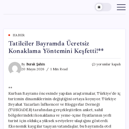
Skip
to
content
HABER
Tatilciler Bayramda Ücretsiz
Konaklama Yöntemini Keşfetti!**
Tatilciler
By
Burak Şahin
yorumlar kapalı
Bayramda
20 Mayıs 2026
1 Min Read
Ücretsiz
Konaklama
Yöntemini
**
Keşfetti!**
Kurban Bayramı öncesinde yapılan araştırmalar, Türkiye’de iç
için
turizmin dinamiklerinin değiştiğini ortaya koyuyor. Türkiye
Seyahat Yazarları İnfluencer ve Bloggerlar Derneği
(TUSGADER) tarafından gerçekleştirilen anket, sahil
bölgelerindeki konaklama ve yeme-içme fiyatlarının yerli
turist için oldukça yüksek seviyelere ulaştığını gösterdi.
Ekonomik kaygılar taşıyan vatandaşlar, bu bayramda otel