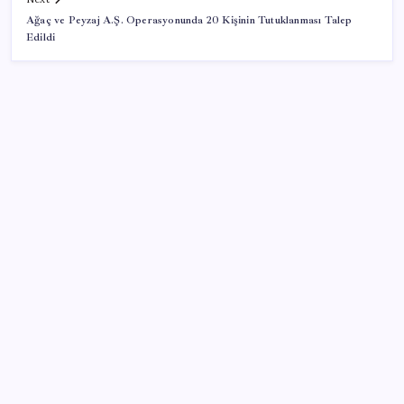
Ağaç ve Peyzaj A.Ş. Operasyonunda 20 Kişinin Tutuklanması Talep
Edildi
SON YAZILAR
LGS’de yerleştirme heyecanı… Sonuçlar açıklandı
Xbox Game Pass’e ağustos ayında eklenecek oyunlar
listelendi
Anne sütü bebeğin ilk aşısı: ‘İlk 6 ay su vermeyin’
uyarısı
Google Messages’ta Sohbet Sabitleme Sınırı