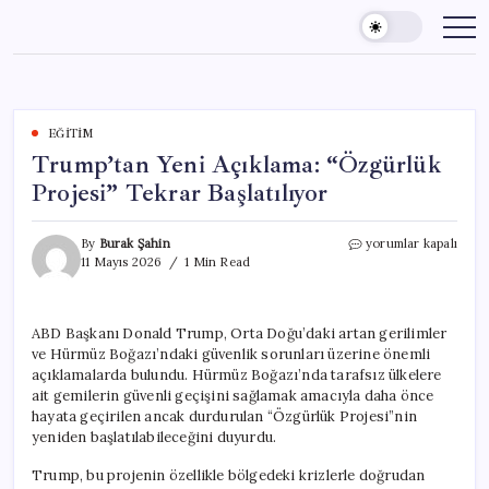
Skip
to
content
EĞITIM
Trump’tan Yeni Açıklama: “Özgürlük
Projesi” Tekrar Başlatılıyor
Trump’tan
By
Burak Şahin
yorumlar kapalı
Yeni
11 Mayıs 2026
1 Min Read
Açıklama:
“Özgürlük
Projesi”
ABD Başkanı Donald Trump, Orta Doğu’daki artan gerilimler
Tekrar
ve Hürmüz Boğazı’ndaki güvenlik sorunları üzerine önemli
Başlatılıyor
için
açıklamalarda bulundu. Hürmüz Boğazı’nda tarafsız ülkelere
ait gemilerin güvenli geçişini sağlamak amacıyla daha önce
hayata geçirilen ancak durdurulan “Özgürlük Projesi”nin
yeniden başlatılabileceğini duyurdu.
Trump, bu projenin özellikle bölgedeki krizlerle doğrudan