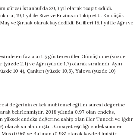
 süresi İstanbul’da 20,3 yıl olarak tespit edildi.
 Ankara, 19,1 yıl ile Rize ve Erzincan takip etti. En düşük
Muş ve Şırnak olarak kaydedildi. Bu illeri 15,1 yıl ile Ağrı ve
resinde en fazla artış gösteren iller Gümüşhane (yüzde
r (yüzde 2,1) ve Ağrı (yüzde 1,7) olarak sıralandı. Aynı
üzde 10,4), Çankırı (yüzde 10,3), Yalova (yüzde 10),
üresi değerinin erkek muhtemel eğitim süresi değerine
larak belirlenmiştir. 2018 yılında 0,97 olan endeks,
n yüksek endeks değerine sahip olan iller Tunceli ve Iğdır
09) olarak sıralanmıştır. Cinsiyet eşitliği endeksinin en
5), Muş (0,96) ve Batman (0,98) olarak kaydedilmiştir.