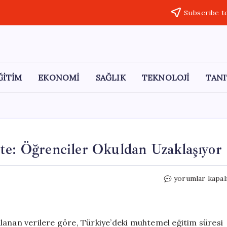
Subscribe t
ĞİTİM
EKONOMİ
SAĞLIK
TEKNOLOJİ
TANI
te: Öğrenciler Okuldan Uzaklaşıyor
Türkiye’de
yorumlar kapal
Eğitim
Süresi
Düşüşte:
Öğrenciler
lanan verilere göre, Türkiye’deki muhtemel eğitim süresi