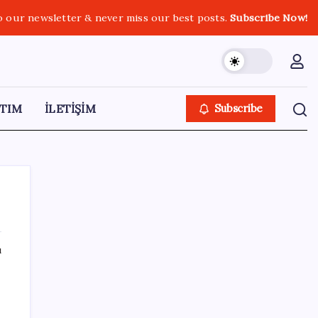
o our newsletter & never miss our best posts.
Subscribe Now!
TIM
İLETİŞİM
Subscribe
ı
SON YAZILAR
LGS’de yerleştirme heyecanı… Sonuçlar
açıklandı