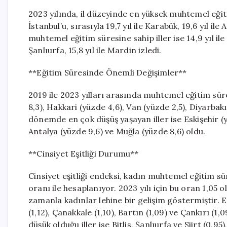
2023 yılında, il düzeyinde en yüksek muhtemel eğitim
İstanbul’u, sırasıyla 19,7 yıl ile Karabük, 19,6 yıl ile
muhtemel eğitim süresine sahip iller ise 14,9 yıl ile 
Şanlıurfa, 15,8 yıl ile Mardin izledi.
**Eğitim Süresinde Önemli Değişimler**
2019 ile 2023 yılları arasında muhtemel eğitim sü
8,3), Hakkari (yüzde 4,6), Van (yüzde 2,5), Diyarbakı
dönemde en çok düşüş yaşayan iller ise Eskişehir (y
Antalya (yüzde 9,6) ve Muğla (yüzde 8,6) oldu.
**Cinsiyet Eşitliği Durumu**
Cinsiyet eşitliği endeksi, kadın muhtemel eğitim s
oranı ile hesaplanıyor. 2023 yılı için bu oran 1,05 o
zamanla kadınlar lehine bir gelişim göstermiştir. E
(1,12), Çanakkale (1,10), Bartın (1,09) ve Çankırı (1,
düşük olduğu iller ise Bitlis, Şanlıurfa ve Siirt (0,9