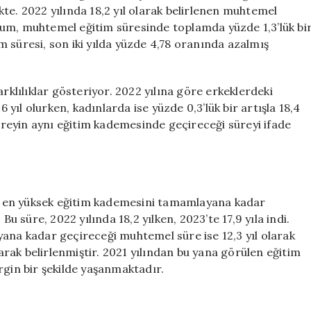
Okuldan
te. 2022 yılında 18,2 yıl olarak belirlenen muhtemel
Uzaklaşıyor
durum, muhtemel eğitim süresinde toplamda yüzde 1,3’lük bi
için
tim süresi, son iki yılda yüzde 4,78 oranında azalmış
arklılıklar gösteriyor. 2022 yılına göre erkeklerdeki
6 yıl olurken, kadınlarda ise yüzde 0,3’lük bir artışla 18,4
bireyin aynı eğitim kademesinde geçireceği süreyi ifade
yin en yüksek eğitim kademesini tamamlayana kadar
Bu süre, 2022 yılında 18,2 yılken, 2023’te 17,9 yıla indi.
yana kadar geçireceği muhtemel süre ise 12,3 yıl olarak
larak belirlenmiştir. 2021 yılından bu yana görülen eğitim
rgin bir şekilde yaşanmaktadır.