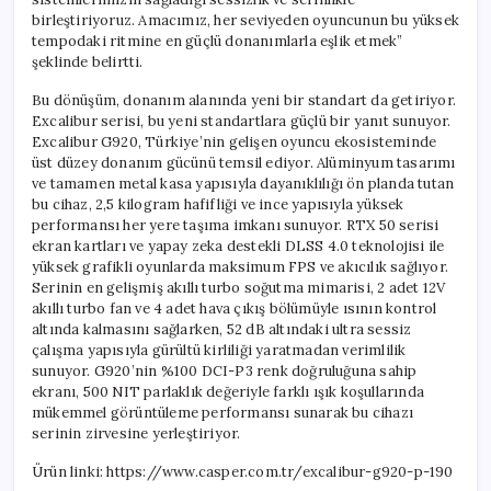
birleştiriyoruz. Amacımız, her seviyeden oyuncunun bu yüksek
tempodaki ritmine en güçlü donanımlarla eşlik etmek”
şeklinde belirtti.
Bu dönüşüm, donanım alanında yeni bir standart da getiriyor.
Excalibur serisi, bu yeni standartlara güçlü bir yanıt sunuyor.
Excalibur G920, Türkiye’nin gelişen oyuncu ekosisteminde
üst düzey donanım gücünü temsil ediyor. Alüminyum tasarımı
ve tamamen metal kasa yapısıyla dayanıklılığı ön planda tutan
bu cihaz, 2,5 kilogram hafifliği ve ince yapısıyla yüksek
performansı her yere taşıma imkanı sunuyor. RTX 50 serisi
ekran kartları ve yapay zeka destekli DLSS 4.0 teknolojisi ile
yüksek grafikli oyunlarda maksimum FPS ve akıcılık sağlıyor.
Serinin en gelişmiş akıllı turbo soğutma mimarisi, 2 adet 12V
akıllı turbo fan ve 4 adet hava çıkış bölümüyle ısının kontrol
altında kalmasını sağlarken, 52 dB altındaki ultra sessiz
çalışma yapısıyla gürültü kirliliği yaratmadan verimlilik
sunuyor. G920’nin %100 DCI-P3 renk doğruluğuna sahip
ekranı, 500 NIT parlaklık değeriyle farklı ışık koşullarında
mükemmel görüntüleme performansı sunarak bu cihazı
serinin zirvesine yerleştiriyor.
Ürün linki: https://www.casper.com.tr/excalibur-g920-p-190