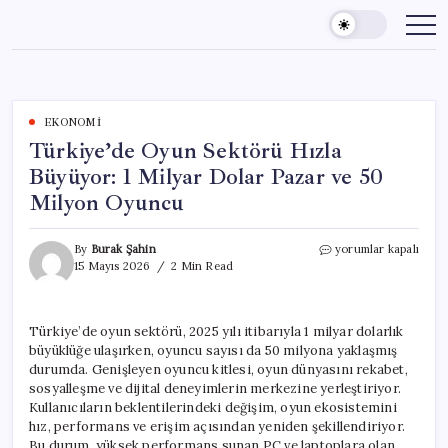
Skip
to
content
EKONOMI
Türkiye’de Oyun Sektörü Hızla
Büyüyor: 1 Milyar Dolar Pazar ve 50
Milyon Oyuncu
Türkiye’de
By
Burak Şahin
yorumlar kapalı
Oyun
15 Mayıs 2026
2 Min Read
Sektörü
Hızla
Büyüyor:
Türkiye’de oyun sektörü, 2025 yılı itibarıyla 1 milyar dolarlık
1
büyüklüğe ulaşırken, oyuncu sayısı da 50 milyona yaklaşmış
Milyar
Dolar
durumda. Genişleyen oyuncu kitlesi, oyun dünyasını rekabet,
Pazar
sosyalleşme ve dijital deneyimlerin merkezine yerleştiriyor.
ve
Kullanıcıların beklentilerindeki değişim, oyun ekosistemini
50
hız, performans ve erişim açısından yeniden şekillendiriyor.
Milyon
Bu durum, yüksek performans sunan PC ve laptoplara olan