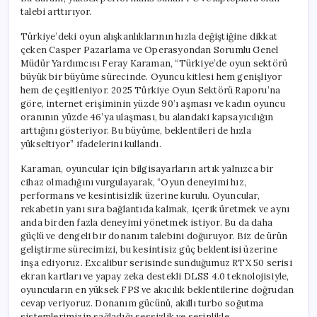
Oyuncu
talebi arttırıyor.
için
Türkiye’deki oyun alışkanlıklarının hızla değiştiğine dikkat
çeken Casper Pazarlama ve Operasyondan Sorumlu Genel
Müdür Yardımcısı Feray Karaman, “Türkiye’de oyun sektörü
büyük bir büyüme sürecinde. Oyuncu kitlesi hem genişliyor
hem de çeşitleniyor. 2025 Türkiye Oyun Sektörü Raporu’na
göre, internet erişiminin yüzde 90’ı aşması ve kadın oyuncu
oranının yüzde 46’ya ulaşması, bu alandaki kapsayıcılığın
arttığını gösteriyor. Bu büyüme, beklentileri de hızla
yükseltiyor” ifadelerini kullandı.
Karaman, oyuncular için bilgisayarların artık yalnızca bir
cihaz olmadığını vurgulayarak, “Oyun deneyimi hız,
performans ve kesintisizlik üzerine kurulu. Oyuncular,
rekabetin yanı sıra bağlantıda kalmak, içerik üretmek ve aynı
anda birden fazla deneyimi yönetmek istiyor. Bu da daha
güçlü ve dengeli bir donanım talebini doğuruyor. Biz de ürün
geliştirme sürecimizi, bu kesintisiz güç beklentisi üzerine
inşa ediyoruz. Excalibur serisinde sunduğumuz RTX 50 serisi
ekran kartları ve yapay zeka destekli DLSS 4.0 teknolojisiyle,
oyuncuların en yüksek FPS ve akıcılık beklentilerine doğrudan
cevap veriyoruz. Donanım gücünü, akıllı turbo soğutma
sistemlerimizin sağladığı sessizlik ve serinlikle