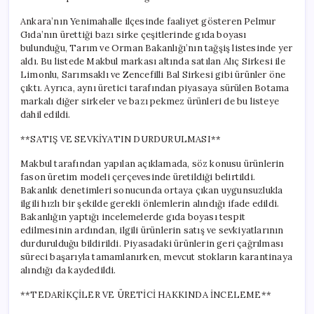
Ankara’nın Yenimahalle ilçesinde faaliyet gösteren Pelmur
Gıda’nın ürettiği bazı sirke çeşitlerinde gıda boyası
bulunduğu, Tarım ve Orman Bakanlığı’nın tağşiş listesinde yer
aldı. Bu listede Makbul markası altında satılan Alıç Sirkesi ile
Limonlu, Sarımsaklı ve Zencefilli Bal Sirkesi gibi ürünler öne
çıktı. Ayrıca, aynı üretici tarafından piyasaya sürülen Botama
markalı diğer sirkeler ve bazı pekmez ürünleri de bu listeye
dahil edildi.
**SATIŞ VE SEVKİYATIN DURDURULMASI**
Makbul tarafından yapılan açıklamada, söz konusu ürünlerin
fason üretim modeli çerçevesinde üretildiği belirtildi.
Bakanlık denetimleri sonucunda ortaya çıkan uygunsuzlukla
ilgili hızlı bir şekilde gerekli önlemlerin alındığı ifade edildi.
Bakanlığın yaptığı incelemelerde gıda boyası tespit
edilmesinin ardından, ilgili ürünlerin satış ve sevkiyatlarının
durdurulduğu bildirildi. Piyasadaki ürünlerin geri çağrılması
süreci başarıyla tamamlanırken, mevcut stokların karantinaya
alındığı da kaydedildi.
**TEDARİKÇİLER VE ÜRETİCİ HAKKINDA İNCELEME**