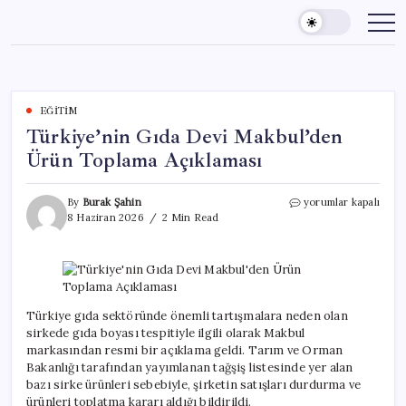
Skip
to
content
EĞITIM
Türkiye’nin Gıda Devi Makbul’den
Ürün Toplama Açıklaması
Türkiye’nin
By
Burak Şahin
yorumlar kapalı
Gıda
8 Haziran 2026
2 Min Read
Devi
Makbul’den
Ürün
Toplama
Açıklaması
için
Türkiye gıda sektöründe önemli tartışmalara neden olan
sirkede gıda boyası tespitiyle ilgili olarak Makbul
markasından resmi bir açıklama geldi. Tarım ve Orman
Bakanlığı tarafından yayımlanan tağşiş listesinde yer alan
bazı sirke ürünleri sebebiyle, şirketin satışları durdurma ve
ürünleri toplatma kararı aldığı bildirildi.