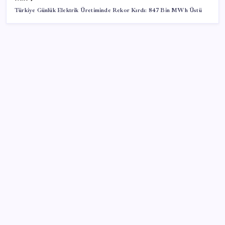
Türkiye Günlük Elektrik Üretiminde Rekor Kırdı: 847 Bin MWh Üstü
SON YAZILAR
LGS’de yerleştirme heyecanı… Sonuçlar açıklandı
Xbox Game Pass’e ağustos ayında eklenecek oyunlar
listelendi
Anne sütü bebeğin ilk aşısı: ‘İlk 6 ay su vermeyin’
uyarısı
Google Messages’ta Sohbet Sabitleme Sınırı
Değişiyor