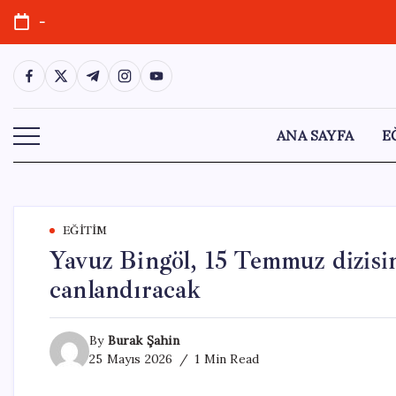
Skip
-
to
content
https://www.facebook.com/
https://twitter.com/
https://t.me/
https://www.instagram.com/
https://youtube.com/
ANA SAYFA
E
EĞITIM
Yavuz Bingöl, 15 Temmuz dizisi
canlandıracak
By
Burak Şahin
25 Mayıs 2026
1 Min Read