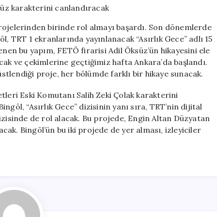
dizisinde
Adil
rojelerinden birinde rol almayı başardı. Son dönemlerde
Öksüz
öl, TRT 1 ekranlarında yayınlanacak “Asırlık Gece” adlı 15
karakterini
en bu yapım, FETÖ firarisi Adil Öksüz’ün hikayesini ele
canlandıracak
için
cak ve çekimlerine geçtiğimiz hafta Ankara’da başlandı.
tlendiği proje, her bölümde farklı bir hikaye sunacak.
tleri Eski Komutanı Salih Zeki Çolak karakterini
göl, “Asırlık Gece” dizisinin yanı sıra, TRT’nin dijital
izisinde de rol alacak. Bu projede, Engin Altan Düzyatan
acak. Bingöl’ün bu iki projede de yer alması, izleyiciler