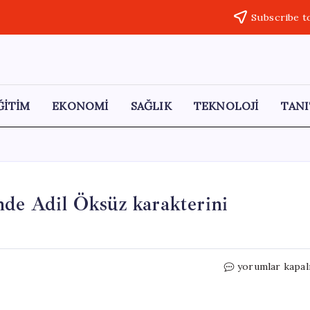
Subscribe t
ĞİTİM
EKONOMİ
SAĞLIK
TEKNOLOJİ
TANI
nde Adil Öksüz karakterini
Yavuz
yorumlar kapal
Bingöl,
15
Temmuz