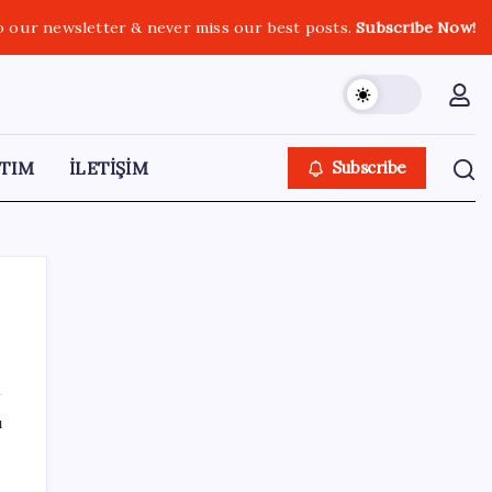
o our newsletter & never miss our best posts.
Subscribe Now!
TIM
İLETİŞİM
Subscribe
SON YAZILAR
ı
LGS’de yerleştirme heyecanı… Sonuçlar
açıklandı