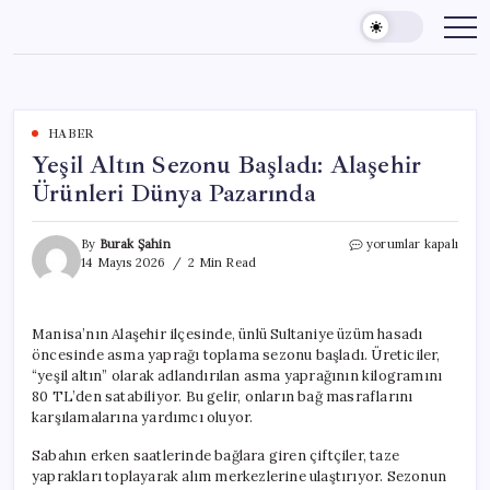
Skip
to
content
HABER
Yeşil Altın Sezonu Başladı: Alaşehir
Ürünleri Dünya Pazarında
Yeşil
By
Burak Şahin
yorumlar kapalı
Altın
14 Mayıs 2026
2 Min Read
Sezonu
Başladı:
Alaşehir
Manisa’nın Alaşehir ilçesinde, ünlü Sultaniye üzüm hasadı
Ürünleri
öncesinde asma yaprağı toplama sezonu başladı. Üreticiler,
Dünya
Pazarında
“yeşil altın” olarak adlandırılan asma yaprağının kilogramını
için
80 TL’den satabiliyor. Bu gelir, onların bağ masraflarını
karşılamalarına yardımcı oluyor.
Sabahın erken saatlerinde bağlara giren çiftçiler, taze
yaprakları toplayarak alım merkezlerine ulaştırıyor. Sezonun