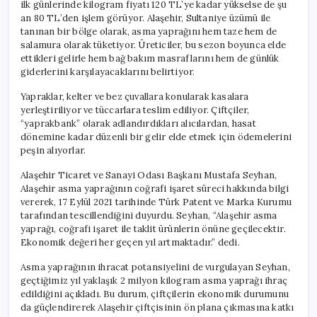
ilk günlerinde kilogram fiyatı 120 TL’ye kadar yükselse de şu
an 80 TL’den işlem görüyor. Alaşehir, Sultaniye üzümü ile
tanınan bir bölge olarak, asma yaprağını hem taze hem de
salamura olarak tüketiyor. Üreticiler, bu sezon boyunca elde
ettikleri gelirle hem bağ bakım masraflarını hem de günlük
giderlerini karşılayacaklarını belirtiyor.
Yapraklar, kelter ve bez çuvallara konularak kasalara
yerleştiriliyor ve tüccarlara teslim ediliyor. Çiftçiler,
“yaprakbank” olarak adlandırdıkları alıcılardan, hasat
dönemine kadar düzenli bir gelir elde etmek için ödemelerini
peşin alıyorlar.
Alaşehir Ticaret ve Sanayi Odası Başkanı Mustafa Seyhan,
Alaşehir asma yaprağının coğrafi işaret süreci hakkında bilgi
vererek, 17 Eylül 2021 tarihinde Türk Patent ve Marka Kurumu
tarafından tescillendiğini duyurdu. Seyhan, “Alaşehir asma
yaprağı, coğrafi işaret ile taklit ürünlerin önüne geçilecektir.
Ekonomik değeri her geçen yıl artmaktadır.” dedi.
Asma yaprağının ihracat potansiyelini de vurgulayan Seyhan,
geçtiğimiz yıl yaklaşık 2 milyon kilogram asma yaprağı ihraç
edildiğini açıkladı. Bu durum, çiftçilerin ekonomik durumunu
da güçlendirerek Alaşehir çiftçisinin ön plana çıkmasına katkı