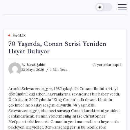
Skip
to
content
SAĞLIK
70 Yaşında, Conan Serisi Yeniden
Hayat Buluyor
70
By
Burak Şahin
yorumlar kapalı
Yaşında,
22 Mayıs 2026
1 Min Read
Conan
Serisi
Yeniden
Arnold Schwarzenegger, 1982 çıkışlı ilk Conan filminin 44. yıl
Hayat
dönümünü kutlarken, hayranlarına sevindirici bir haber verdi.
Buluyor
için
Ünlü aktör, 2027 yılında “King Conan” adlı devam filminin
çekimlerine başlayacağını duyurdu. 78 yaşındaki
Schwarzenegger, efsanevi savaşçı Conan karakterini yeniden
canlandıracak. Filmin yönetmenliğini ise Christopher
McQuarrie üstlenecek. Conan’ın yeni maceralarını heyecanla
bekleyen izleyiciler, Schwarzenegger’in bu ikonik role