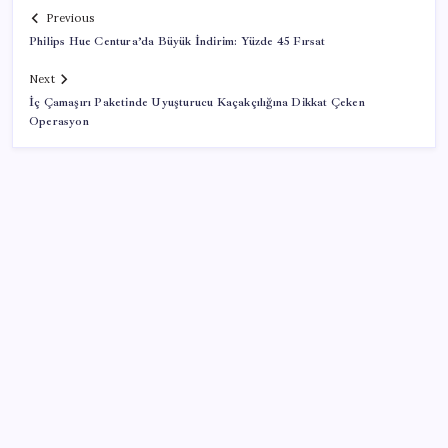
Previous
Philips Hue Centura’da Büyük İndirim: Yüzde 45 Fırsat
Next
İç Çamaşırı Paketinde Uyuşturucu Kaçakçılığına Dikkat Çeken
Operasyon
SON YAZILAR
LGS’de yerleştirme heyecanı… Sonuçlar açıklandı
Xbox Game Pass’e ağustos ayında eklenecek oyunlar
listelendi