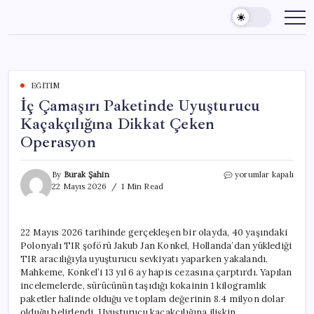
Skip
to
content
EĞITIM
İç Çamaşırı Paketinde Uyuşturucu
Kaçakçılığına Dikkat Çeken
Operasyon
İç
By
Burak Şahin
yorumlar kapalı
Çamaşırı
22 Mayıs 2026
1 Min Read
Paketinde
Uyuşturucu
Kaçakçılığına
22 Mayıs 2026 tarihinde gerçekleşen bir olayda, 40 yaşındaki
Dikkat
Polonyalı TIR şoförü Jakub Jan Konkel, Hollanda’dan yüklediği
Çeken
Operasyon
TIR aracılığıyla uyuşturucu sevkiyatı yaparken yakalandı.
için
Mahkeme, Konkel’i 13 yıl 6 ay hapis cezasına çarptırdı. Yapılan
incelemelerde, sürücünün taşıdığı kokainin 1 kilogramlık
paketler halinde olduğu ve toplam değerinin 8.4 milyon dolar
olduğu belirlendi. Uyuşturucu kaçakçılığına ilişkin