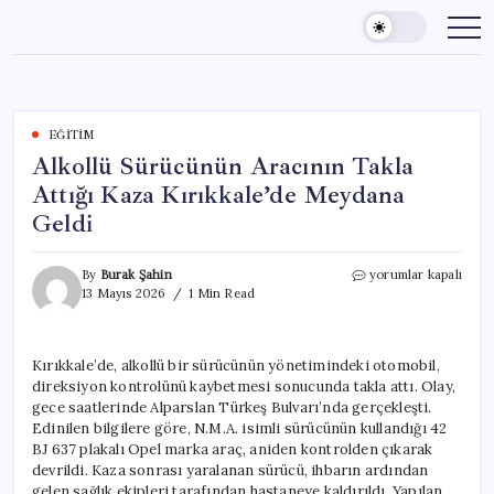
Skip
to
content
EĞITIM
Alkollü Sürücünün Aracının Takla
Attığı Kaza Kırıkkale’de Meydana
Geldi
Alkollü
By
Burak Şahin
yorumlar kapalı
Sürücünün
13 Mayıs 2026
1 Min Read
Aracının
Takla
Attığı
Kırıkkale’de, alkollü bir sürücünün yönetimindeki otomobil,
Kaza
direksiyon kontrolünü kaybetmesi sonucunda takla attı. Olay,
Kırıkkale’de
Meydana
gece saatlerinde Alparslan Türkeş Bulvarı’nda gerçekleşti.
Geldi
Edinilen bilgilere göre, N.M.A. isimli sürücünün kullandığı 42
için
BJ 637 plakalı Opel marka araç, aniden kontrolden çıkarak
devrildi. Kaza sonrası yaralanan sürücü, ihbarın ardından
gelen sağlık ekipleri tarafından hastaneye kaldırıldı. Yapılan