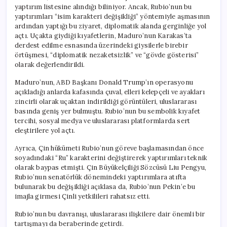
yaptırım listesine alındığı biliniyor. Ancak, Rubio’nun bu
yaptırımları “isim karakteri değişikliği” yöntemiyle aşmasının
ardından yaptığı bu ziyaret, diplomatik alanda gerginliğe yol
açtı. Uçakta giydiği kıyafetlerin, Maduro’nun Karakas’ta
derdest edilme esnasında üzerindeki giysilerle birebir
örtüşmesi, “diplomatik nezaketsizlik” ve “gövde gösterisi”
olarak değerlendirildi.
Maduro’nun, ABD Başkanı Donald Trump’ın operasyonu
açıkladığı anlarda kafasında çuval, elleri kelepçeli ve ayakları
zincirli olarak uçaktan indirildiği görüntüleri, uluslararası
basında geniş yer bulmuştu. Rubio’nun bu sembolik kıyafet
tercihi, sosyal medya ve uluslararası platformlarda sert
eleştirilere yol açtı.
Ayrıca, Çin hükümeti Rubio’nun göreve başlamasından önce
soyadındaki “Ru” karakterini değiştirerek yaptırımları teknik
olarak baypas etmişti. Çin Büyükelçiliği Sözcüsü Liu Pengyu,
Rubio’nun senatörlük dönemindeki yaptırımlara atıfta
bulunarak bu değişikliği açıklasa da, Rubio’nun Pekin’e bu
imajla girmesi Çinli yetkilileri rahatsız etti.
Rubio’nun bu davranışı, uluslararası ilişkilere dair önemli bir
tartışmayı da beraberinde getirdi.