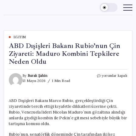
Skip
to
content
EĞITIM
ABD Dışişleri Bakanı Rubio’nun Çin
Ziyareti: Maduro Kombini Tepkilere
Neden Oldu
ABD
By
Burak Şahin
yorumlar kapalı
Dışişleri
13 Mayıs 2026
1 Min Read
Bakanı
Rubio’nun
Çin
ABD Dışişleri Bakanı Marco Rubio, gerçekleştirdiği Çin
Ziyareti:
ziyaretinde tercih ettiği kıyafetle dikkatleri üzerine çekti.
Maduro
Kombini
Rubio, Venezuela lideri Nicolas Maduro’nun gözaltına alındığı
Tepkilere
anlarda giydiği kombin ile Pekin’e gitmesi sebebiyle büyük bir
Neden
tartışma konusu oldu.
Oldu
için
Rubio’nun, senatörlük döneminde Çin tarafından iki kez