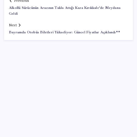
Previous
Alkollü Sürücünün Aracının Takla Attığı Kaza Kırıkkale’de Meydana
Geldi
Next
Bayramda Otobüs Biletleri Yükseliyor: Güncel Fiyatlar Açıklandı**
SON YAZILAR
Sürekli maddi sorun yaşayan insanların beyni daha
çabuk yaşlanabiliyor: ‘Beyin de yoruluyor’
TBMM Adalet Komisyonu’nda çerçeve yasa
tartışmalarla başladı: Komisyonda ‘yasa’ atışması